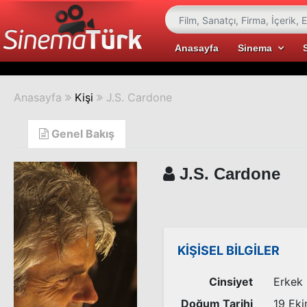
Anasayfa
Sinema
Anasayfa
Kişi
J.S. Cardone
Genel Bakış
J.S. Cardone
KİŞİSEL BİLGİLER
Cinsiyet
Erkek
Doğum Tarihi
19 Ek