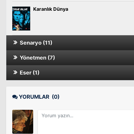
Karanlık Dünya
Senaryo (11)
Yönetmen (7)
Üvey Baba
Sinema Filmi
Eser (1)
Madendeki Çocuklar
Sinema Filmi
Ölüm Çukuru
Dehşet Gecesi
YORUMLAR
(0)
Sinema Filmi
8MM 2
Sinema Filmi
Şeytanla Anlaşma
Sinema Filmi