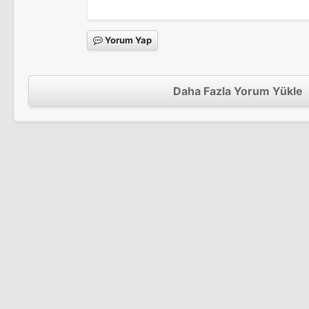
Ölüm Çukuru
Yorum Yap
Keskin Nişancı
Karanlık Dünya
Daha Fazla Yorum Yükle
Keskin Nişancı 3
The Forsaken
Ölüm Çukuru
Sıra Kimde
Uzaylı
Sinema Filmi