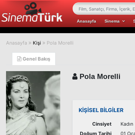
Anasayfa
Sinema
Anasayfa
Kişi
Pola Morelli
Genel Bakış
Pola Morelli
KİŞİSEL BİLGİLER
Cinsiyet
Kadın
Doğum Tarihi
01 Oc