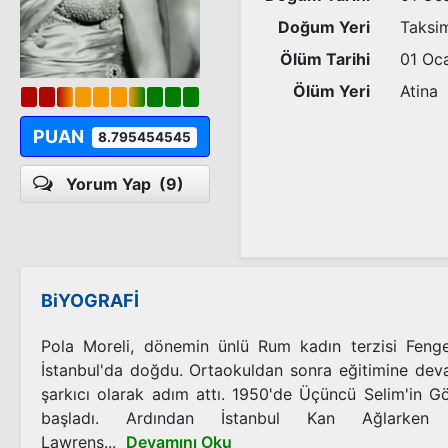
Doğum Yeri
Taksim
Ölüm Tarihi
01 Oc
Ölüm Yeri
Atina
PUAN
8.795454545
Yorum Yap
(9)
BiYOGRAFİ
Pola Moreli, dönemin ünlü Rum kadın terzisi Fenger
İstanbul'da doğdu. Ortaokuldan sonra eğitimine dev
şarkıcı olarak adım attı. 1950'de Üçüncü Selim'in Gö
başladı. Ardından İstanbul Kan Ağlarken 
Lawrens...
Devamını Oku