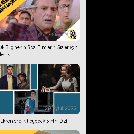
03 Ekim 2023
k Bilginer'in Bazı Filmlerini Sizler İçin
ledik
29 Eylül 2023
i Ekranlara Kitleyecek 5 Mini Dizi