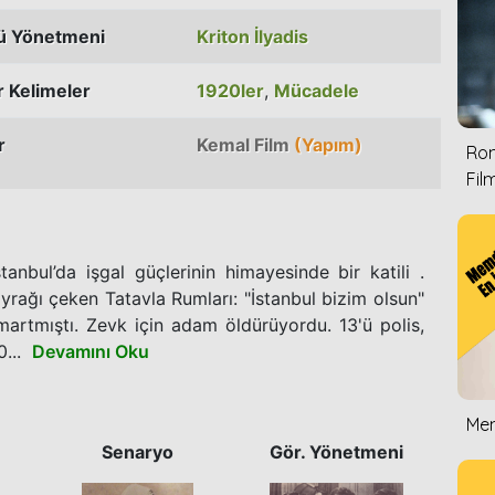
ü Yönetmeni
Kriton İlyadis
 Kelimeler
1920ler
,
Mücadele
r
Kemal Film
(Yapım)
Rom
Film
tanbul’da işgal güçlerinin himayesinde bir katili .
yrağı çeken Tatavla Rumları: "İstanbul bizim olsun"
şımartmıştı. Zevk için adam öldürüyordu. 13'ü polis,
...
Devamını Oku
Mem
Senaryo
Gör. Yönetmeni