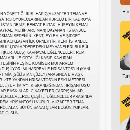
Ban
UN YÖNETTİĞİ İKİSİ HARİÇ(MUZAFFER TEMA VE
İYATRO OYUNCULARINDAN KURULU BİR KADROYA
ÜLİSTAN DENİZ, BEHZAT BUTAK, HÜSEYİN KEMAL
AYRAL, MUHİP ARCIMAN) DAYANAN İSTANBUL
OSMAN SEDEN'İN KENT, EYLEM VE ŞİDDET
INI AÇIKLAYAN İLK ÖRNEKTİR. KENT İSTANBUL
TANBUL'U,DOLAPDERE'DEKİ MEYHANELERİ,BÜLBÜL
'SI (KURTULUŞ) KARNAVAL EĞLENCELERİ, RUM
MALARI İLE ORTALIĞI KASIP KAVURAN
ETESİNİN PEŞİNE KOMİSER MUHARREM
 DÜŞÜYOR. MUHARREM'LE HRİSANTOS'UN (KANİ
FTİMİA (GÜLİSTAN gÜZEY) ARASINDA BİR AŞK
Tur
. öTE YANDAN HRİSANTOS'UN ESKİ METRESİ
ELLİ) EFTİMİA'YI KISKANDIĞINDAN HRİSANTOS'U
AR.BASKINLAR, CİNAYETLER,ÇARPIŞMALAR,
GENELEVLERDE ÇEŞİTLİ EĞLENCELER ARASINDA
REM HRİSANTOS'U VURUR. MUZAFFER TEMA
 ROL ALAN BÜTÜN SANATÇILAR BUGÜN YOKLAR.
ŞAD OLSUN