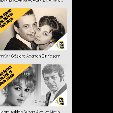
DİNİZİ ALAMAYACAĞINIZ 6 ANİME
İ ÖNERİMİZ
12 Temmuz 2023
ümrüt'' Gözlere Adanan Bir Yaşam
20 Haziran 2023
ilçam Aşkları Suzan Avcı ve Metin