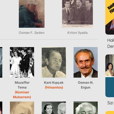
Osman F. Seden
Kriton İlyadis
Halu
Der
Muzaffer
Kani Kıpçak
Osman N.
Tema
(Hrisantos)
Ergun
(Komiser
Muharrem)
Siz