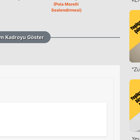
KEN
(Pola Morelli
DİZ
Seslendirmesi)
m Kadroyu Göster
''Z
Yeş