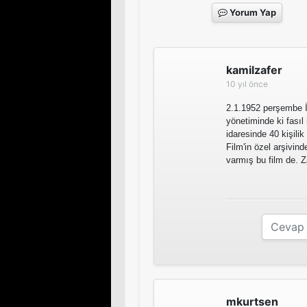
Yorum Yap
kamilzafer
10 yıl önce
2.1.1952 perşembe İ
yönetiminde ki fasıl
idaresinde 40 kişili
Film'in özel arşivin
varmış bu film de. 
mkurtsen