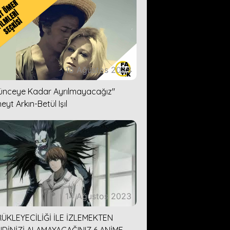
16 Ağustos 2023
lünceye Kadar Ayrılmayacağız''
eyt Arkın-Betül Işıl
14 Ağustos 2023
ÜKLEYECİLİĞİ İLE İZLEMEKTEN