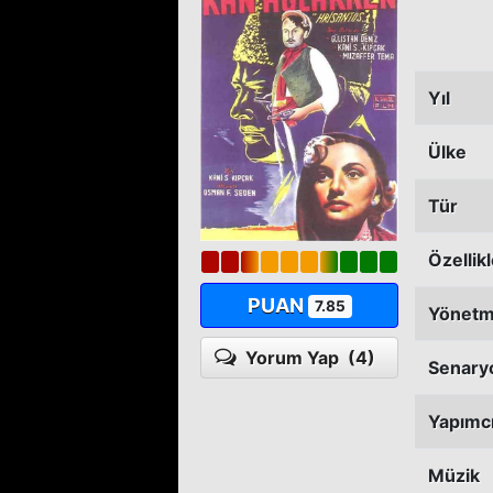
Yıl
Ülke
Tür
Özellik
PUAN
7.85
Yönet
Yorum Yap
(4)
Senary
Yapımc
Müzik