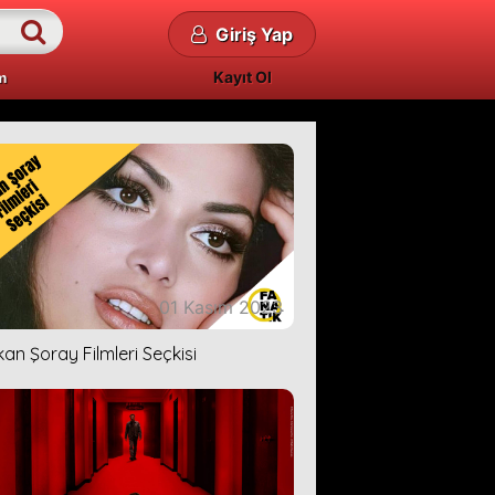
Giriş Yap
Kayıt Ol
m
01 Kasım 2023
kan Şoray Filmleri Seçkisi