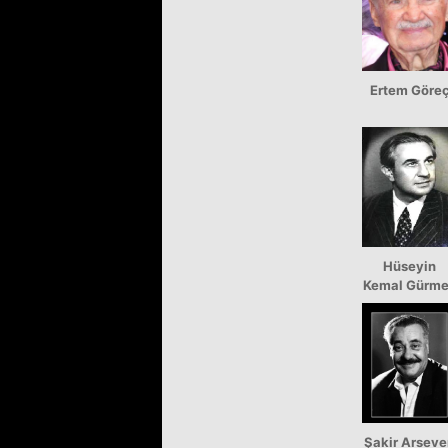
Ertem Göre
Hüseyin
Kemal Gürm
Şakir Arseve