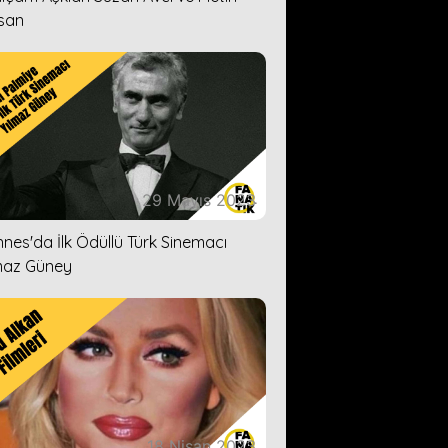
san
29 Mayıs 2023
nes'da İlk Ödüllü Türk Sinemacı
maz Güney
18 Nisan 2023