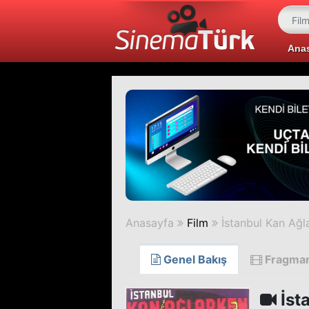
Ana
Anasayfa
Film
İstanbul Kan Ağl
Genel Bakış
Fragma
İst