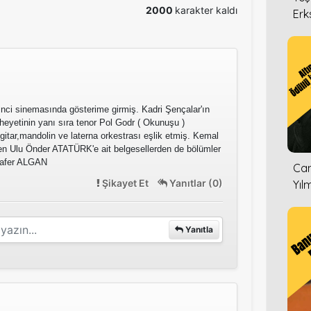
2000
karakter kaldı
Erk
nci sinemasında gösterime girmiş. Kadri Şençalar'ın
 heyetinin yanı sıra tenor Pol Godr ( Okunuşu )
k gitar,mandolin ve laterna orkestrası eşlik etmiş. Kemal
den Ulu Önder ATATÜRK'e ait belgesellerden de bölümler
Zafer ALGAN
Can
Şikayet Et
Yanıtlar (0)
Yıl
Yanıtla