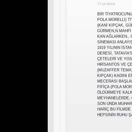
17 yıl önce
BİR TİYATROCU'N
POLA MORELLİ) T
(KANİ KIPÇAK, G
GÜRMEN,N.MAHFİ 
KAN AĞLARKEN., 
SİNEMASI ANLAYIŞ
1919 YILININ İS
DERESİ, TATAVİA
ÇETELERİ VE YOS
HRİSANTOS VE Ç
(MUZAFFER TEMA)
KIPÇAK) KADINI E
MECERASI BAŞLAR
FİFİÇA (POLA MOR
ÖLDÜRMEYE KALK
MEYHANELERDE, 
SON UNDA MUHAR
HARİÇ BU FİLMDE
HEPSİNİN RUHU 