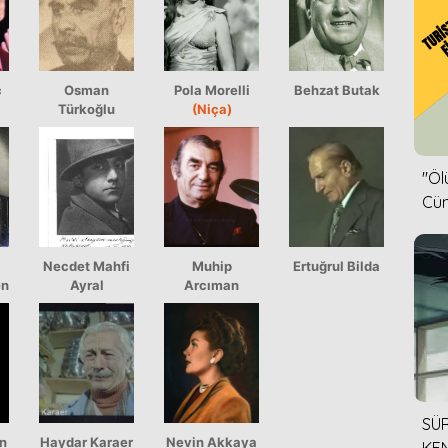
ç
Osman
Pola Morelli
Behzat Butak
Türkoğlu
(Niça)
''Ö
Cün
Necdet Mahfi
Muhip
Ertuğrul Bilda
en
Ayral
Arcıman
SÜR
n
Haydar Karaer
Nevin Akkaya