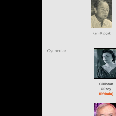
Kani Kıpçak
Oyuncular
Gülistan
Güzey
(Eftimia)