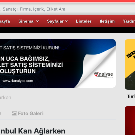
sayfa
Sinema
Sayfalar
Listeler
İletişim
Yardı
Tür
arken
n
Foto Galeri
anbul Kan Ağlarken