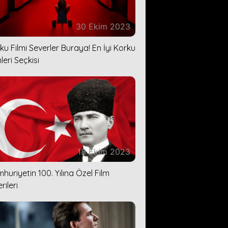
30 Ekim 2023
ku Filmi Severler Buraya! En İyi Korku
leri Seçkisi
18 Ekim 2023
huriyetin 100. Yılına Özel Film
rileri