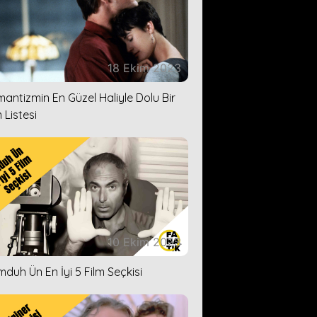
18 Ekim 2023
antizmin En Güzel Haliyle Dolu Bir
 Listesi
10 Ekim 2023
duh Ün En İyi 5 Film Seçkisi