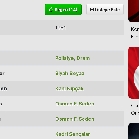
Beğen
(14)
Listeye Ekle
1951
Kor
Film
Polisiye
,
Dram
ler
Siyah Beyaz
men
Kani Kıpçak
o
Osman F. Seden
Cum
Öne
ı
Osman F. Seden
Kadri Şençalar