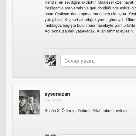
Kendisi en sevdiğim aktristtir. Maalesef özel hayatı
Yeşilçam'a ara vermiş ve geri döndüğünde eskisi gib
onun Yeşilçam'dan kopmasına sebep olmuştur. Yeşil
yok gibidir. Keşke hak ettiği kıymeti görseydi. Ölü
meblağda bağışta bulunması hasebiyle Şanlıurfa'da b
Adı sonsuza dek yaşayacak. Allah rahmet eylesin.
aysenazan
8 yıl önce
Bugün 3. Ölüm yıldönümü. Allah rahmet eylesin...