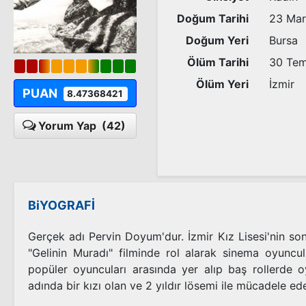
Doğum Tarihi
23 Mar
Doğum Yeri
Bursa
Ölüm Tarihi
30 Te
Ölüm Yeri
İzmir
PUAN
8.47368421
Yorum Yap
(42)
BiYOGRAFİ
Gerçek adı Pervin Doyum'dur. İzmir Kız Lisesi'nin son 
"Gelinin Muradı" filminde rol alarak sinema oyuncu
popüler oyuncuları arasında yer alıp baş rollerde 
adında bir kızı olan ve 2 yıldır lösemi ile mücadele ede