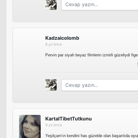
Kadzaicolomb
8 yıl önce
Pervin par siyah beyaz filmlerin izmirli güzeliydi fi
KartalTibetTutkunu
9 yıl önce
Yeşilçam'ın kendini has güzelde olan başarılıda oyu