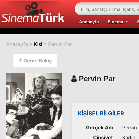
Anasayfa
Sinema
Anasayfa
Kişi
Pervin Par
Genel Bakış
Pervin Par
KİŞİSEL BİLGİLER
Gerçek Adı
Pervin
Cinsiyet
Kadın