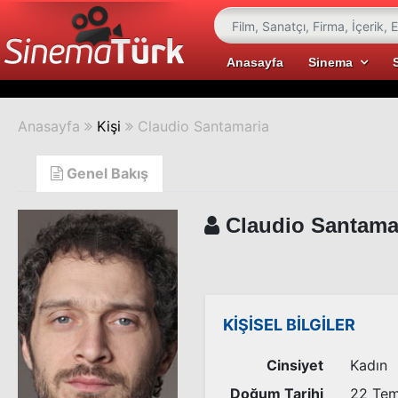
Anasayfa
Sinema
Anasayfa
Kişi
Claudio Santamaria
Genel Bakış
Claudio Santama
KİŞİSEL BİLGİLER
Cinsiyet
Kadın
Doğum Tarihi
22 Te