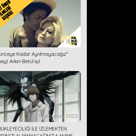
16 Ağustos 2023
lünceye Kadar Ayrılmayacağız''
eyt Arkın-Betül Işıl
14 Ağustos 2023
ÜKLEYECİLİĞİ İLE İZLEMEKTEN