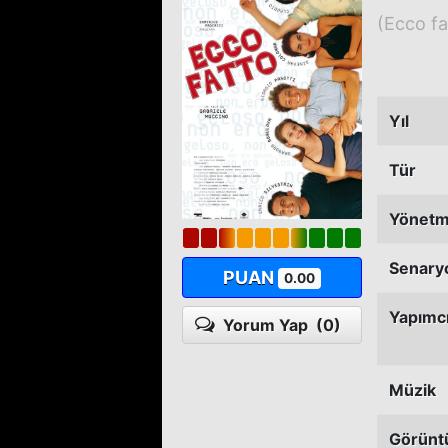
(Ecco fa
Yıl
Tür
Yönet
Senary
PUAN
0.00
Yapımc
Yorum Yap
(0)
Müzik
Görünt