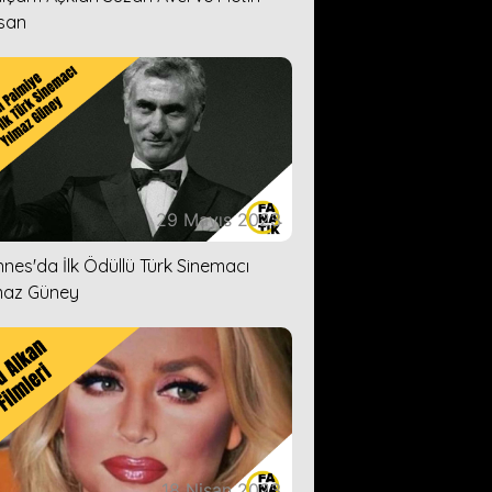
san
29 Mayıs 2023
nes'da İlk Ödüllü Türk Sinemacı
maz Güney
18 Nisan 2023