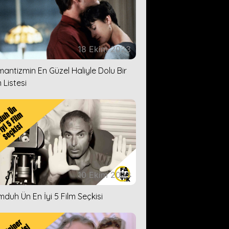
18 Ekim 2023
antizmin En Güzel Haliyle Dolu Bir
 Listesi
10 Ekim 2023
duh Ün En İyi 5 Film Seçkisi