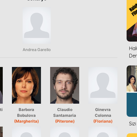
Halu
Andrea Garello
Der
ti
Barbora
Claudio
Ginevra
Bobulova
Santamaria
Colonna
(Margherita)
(Piterone)
(Floriana)
Siz