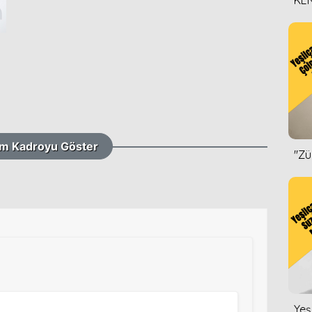
KEN
DİZ
m Kadroyu Göster
''Z
Yeş