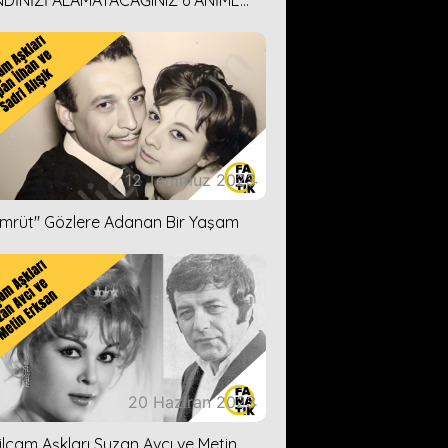
DİNİZİ ALAMAYACAĞINIZ 6 ANİME
İ ÖNERİMİZ
12 Temmuz 2023
ümrüt'' Gözlere Adanan Bir Yaşam
20 Haziran 2023
ilçam Aşkları Suzan Avcı ve Metin