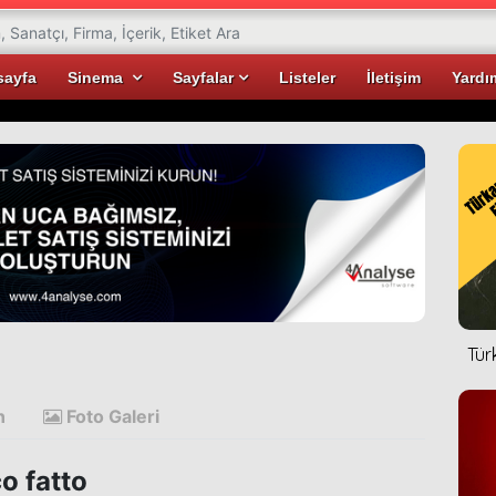
sayfa
Sinema
Sayfalar
Listeler
İletişim
Yardı
Tür
n
Foto Galeri
o fatto