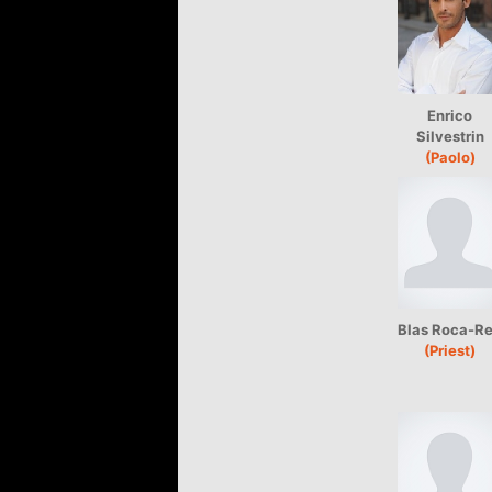
Enrico
Silvestrin
(Paolo)
Blas Roca-R
(Priest)