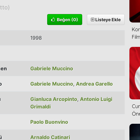
tto)
Beğen
(0)
Listeye Ekle
Kor
Film
1998
men
Gabriele Muccino
o
Gabriele Muccino
,
Andrea Garello
ı
Gianluca Arcopinto
,
Antonio Luigi
Cum
Grimaldi
Öne
Paolo Buonvino
ü
Arnaldo Catinari