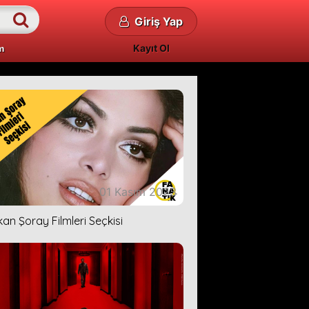
Giriş Yap
Kayıt Ol
m
01 Kasım 2023
kan Şoray Filmleri Seçkisi