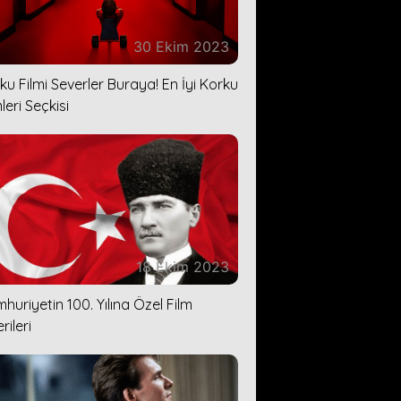
30 Ekim 2023
ku Filmi Severler Buraya! En İyi Korku
leri Seçkisi
18 Ekim 2023
huriyetin 100. Yılına Özel Film
rileri