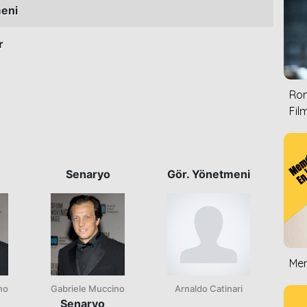
eni
r
Rom
Film
Senaryo
Gör. Yönetmeni
Mem
no
Gabriele Muccino
Arnaldo Catinari
Senaryo