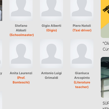
Stefano
Gigio Alberti
Piero Natoli
Abbati
(Gigio)
(Taxi driver)
(Schoolmaster)
''Ö
Cün
ey
Anita Laurenzi
Antonio Luigi
Gianluca
(Prof.
Grimaldi
Arcopinto
Bonteschi)
(Literature
teacher)
SÜR