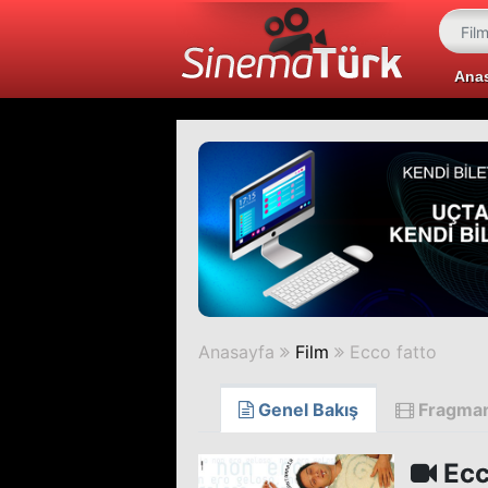
Ana
Anasayfa
Film
Ecco fatto
Genel Bakış
Fragma
Ecc