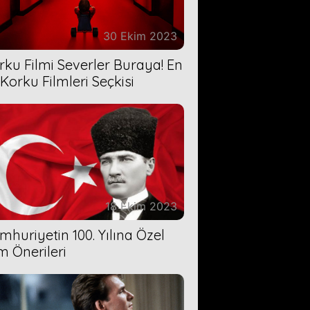
30 Ekim 2023
rku Filmi Severler Buraya! En
 Korku Filmleri Seçkisi
18 Ekim 2023
mhuriyetin 100. Yılına Özel
lm Önerileri