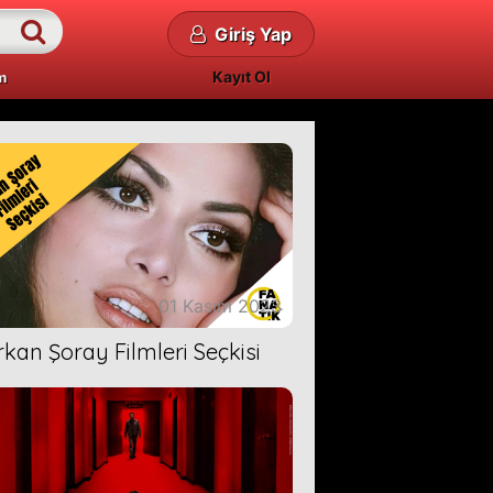
Giriş Yap
Kayıt Ol
m
01 Kasım 2023
rkan Şoray Filmleri Seçkisi