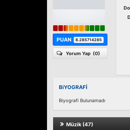
Do
PUAN
8.285714285
Yorum Yap
(0)
BiYOGRAFİ
Biyografi Bulunamadı
Müzik (47)