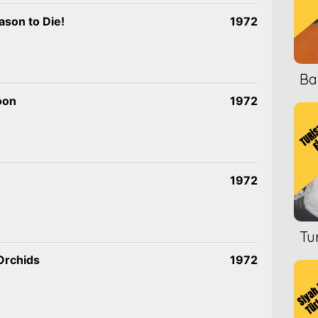
ason to Die!
1972
Ba
oon
1972
1972
Tu
Orchids
1972