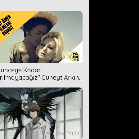
i
16 Ağustos 2023
Ölünceye Kadar
rılmayacağız'' Cüneyt Arkın-
ül Işıl
14 Ağustos 2023