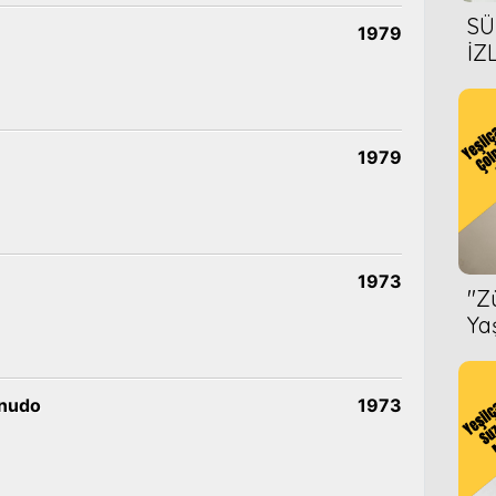
SÜ
1979
İZ
AL
ÖN
1979
1973
''
Ya
 nudo
1973