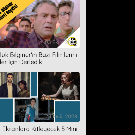
03 Ekim 2023
uk Bilginer'in Bazı Filmlerini
ler İçin Derledik
29 Eylül 2023
zi Ekranlara Kitleyecek 5 Mini