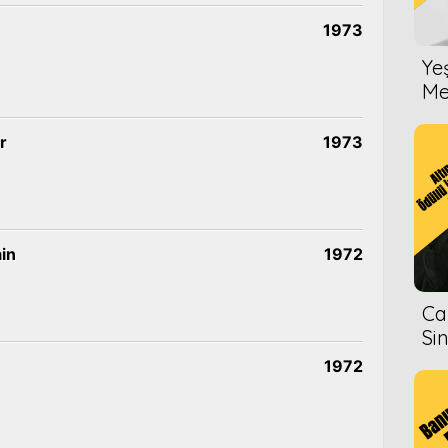
1973
Ye
Me
r
1973
ain
1972
Ca
Si
1972