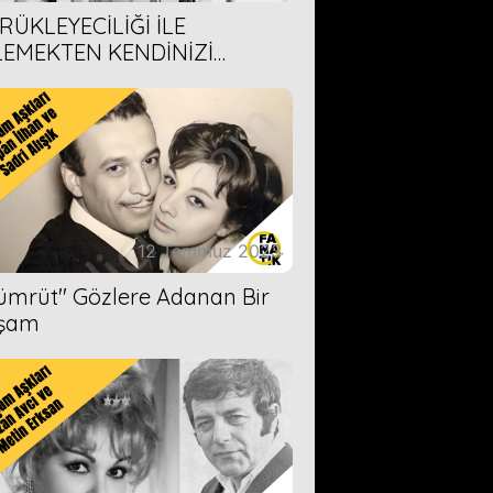
RÜKLEYECİLİĞİ İLE
LEMEKTEN KENDİNİZİ
AMAYACAĞINIZ 6 ANİME DİZİ
ERİMİZ
12 Temmuz 2023
Zümrüt'' Gözlere Adanan Bir
şam