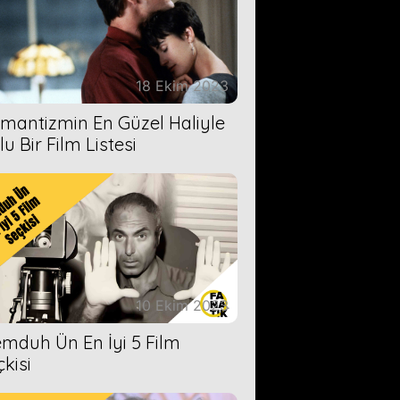
18 Ekim 2023
mantizmin En Güzel Haliyle
u Bir Film Listesi
10 Ekim 2023
mduh Ün En İyi 5 Film
çkisi