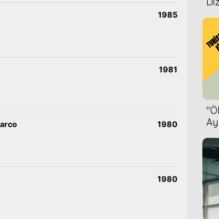
Diz
1985
1981
''
Ay
parco
1980
Bet
1980