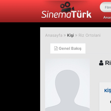
Ana
Anasayfa
Kişi
Riz Ortolani
Genel Bakış
Ri
Kİ