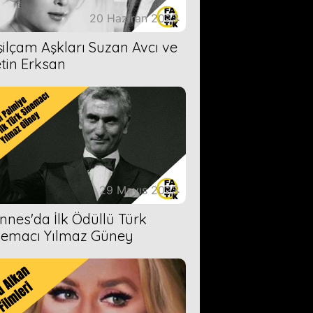
20 Haziran 2023
şilçam Aşkları Suzan Avcı ve
tin Erksan
29 Mayıs 2023
nnes'da İlk Ödüllü Türk
nemacı Yılmaz Güney