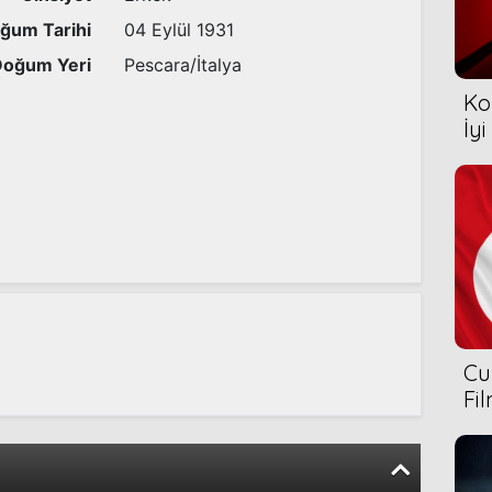
ğum Tarihi
04 Eylül 1931
Doğum Yeri
Pescara/İtalya
Ko
İyi
Cu
Fi