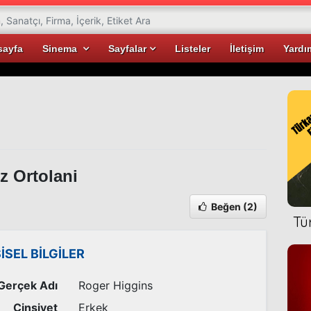
sayfa
Sinema
Sayfalar
Listeler
İletişim
Yardı
z Ortolani
Beğen
(2)
Tü
ŞİSEL BİLGİLER
Gerçek Adı
Roger Higgins
Cinsiyet
Erkek