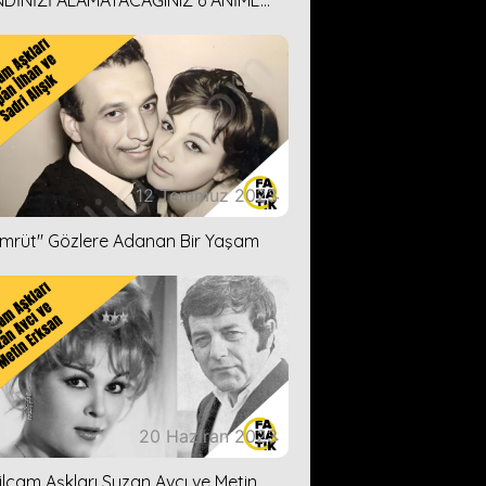
DİNİZİ ALAMAYACAĞINIZ 6 ANİME
İ ÖNERİMİZ
12 Temmuz 2023
ümrüt'' Gözlere Adanan Bir Yaşam
20 Haziran 2023
ilçam Aşkları Suzan Avcı ve Metin