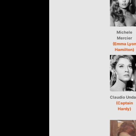
Michele
Mercier
(Emma Lyo
Hamilton)
Claudio Unda
(Captain
Hardy)