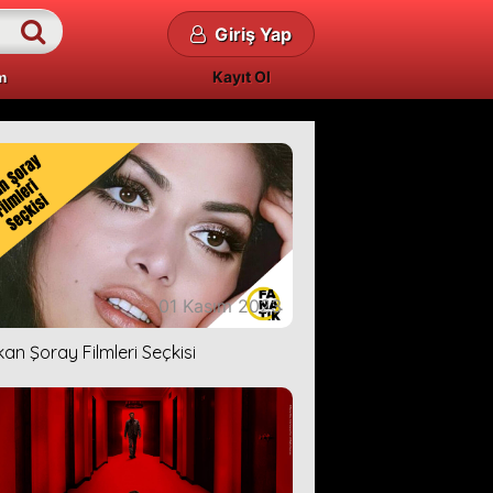
Giriş Yap
Kayıt Ol
m
01 Kasım 2023
kan Şoray Filmleri Seçkisi