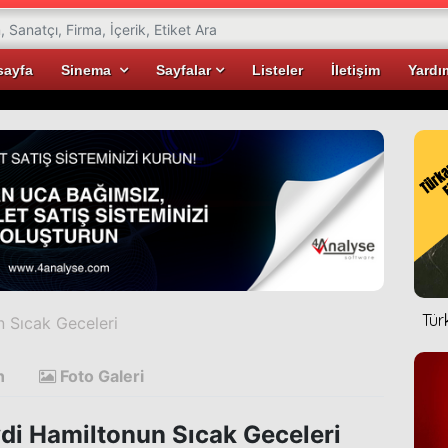
sayfa
Sinema
Sayfalar
Listeler
İletişim
Yardı
Tür
 Sıcak Geceleri
n
Foto Galeri
di Hamiltonun Sıcak Geceleri