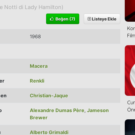
e Notti di Lady Hamilton)
Beğen
(7)
Listeye Ekle
Kor
Film
1968
Macera
ler
Renkli
men
Christian-Jaque
Cum
Öne
o
Alexandre Dumas Père
,
Jameson
Brewer
ı
Alberto Grimaldi