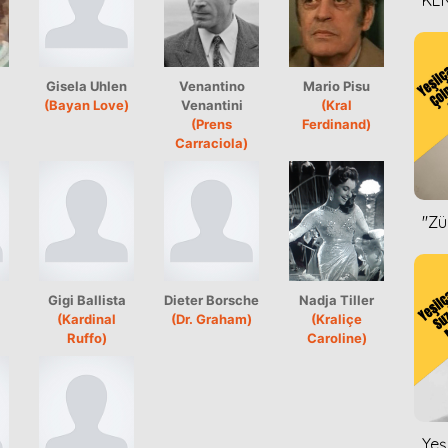
KEN
DİZ
Gisela Uhlen
Venantino
Mario Pisu
(Bayan Love)
Venantini
(Kral
(Prens
Ferdinand)
Carraciola)
''Z
Gigi Ballista
Dieter Borsche
Nadja Tiller
(Kardinal
(Dr. Graham)
(Kraliçe
Ruffo)
Caroline)
Yeş