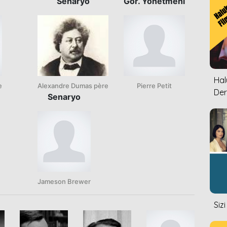
Senaryo
Gör. Yönetmeni
Halu
e
Alexandre Dumas père
Pierre Petit
Der
Senaryo
Jameson Brewer
Siz