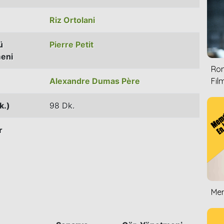
Riz Ortolani
ü
Pierre Petit
eni
Rom
Alexandre Dumas Père
Film
k.)
98 Dk.
r
Mem