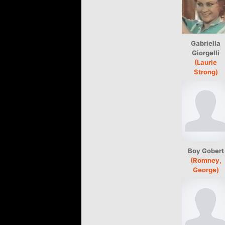
Gabriella
Giorgelli
(Laurie
Strong)
Boy Gobert
(Romney,
George)