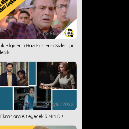
03 Ekim 2023
k Bilginer'in Bazı Filmlerini Sizler İçin
ledik
29 Eylül 2023
i Ekranlara Kitleyecek 5 Mini Dizi