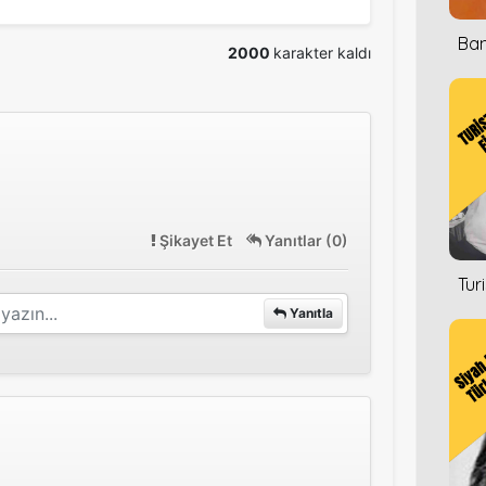
Ban
2000
karakter kaldı
Şikayet Et
Yanıtlar (0)
Tur
Yanıtla