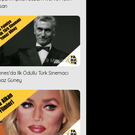
san
29 Mayıs 2023
nes'da İlk Ödüllü Türk Sinemacı
maz Güney
18 Nisan 2023