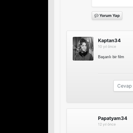
Yorum Yap
Kaptan34
10 yıl önce
Başarılı bir film
Papatyam34
12 yıl önce