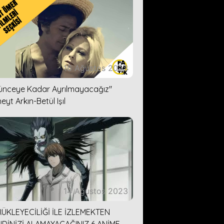
16 Ağustos 2023
lünceye Kadar Ayrılmayacağız''
eyt Arkın-Betül Işıl
14 Ağustos 2023
ÜKLEYECİLİĞİ İLE İZLEMEKTEN