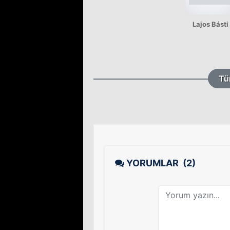
Lajos Básti
Tü
YORUMLAR
(2)