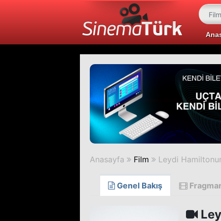
Ana
Anasayfa
Film
Leydi Hamiltonun
Genel Bakış
Fragma
Ley