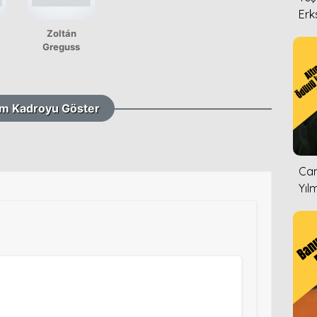
Erk
Zoltán
Greguss
m Kadroyu Göster
Can
Yıl