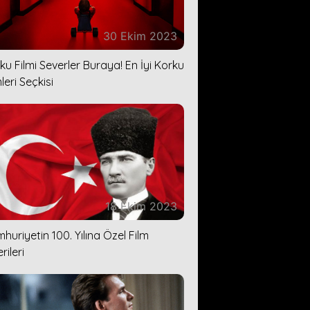
30 Ekim 2023
ku Filmi Severler Buraya! En İyi Korku
leri Seçkisi
18 Ekim 2023
huriyetin 100. Yılına Özel Film
rileri