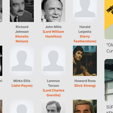
Richard
John Mills
Harald
Johnson
(Lord William
Leipnitz
n
(Horaito
Hamilton)
(Harry
Nelson)
Featherstone)
''Ö
Cün
ri
Mirko Ellis
Lorenzo
Howard Ross
(John Payne)
Terzon
(Dick Strong)
(Lord Charles
Greville)
SÜR