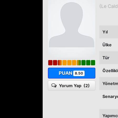
(Le Cald
Yıl
Ülke
Tür
Özellik
PUAN
8.50
Yönet
Yorum Yap
(2)
Senary
Yapımc