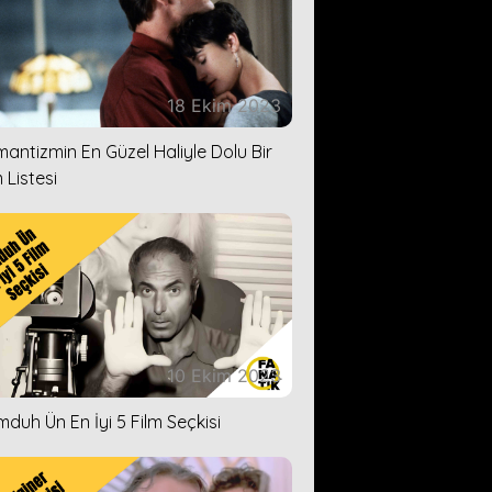
18 Ekim 2023
antizmin En Güzel Haliyle Dolu Bir
 Listesi
10 Ekim 2023
duh Ün En İyi 5 Film Seçkisi