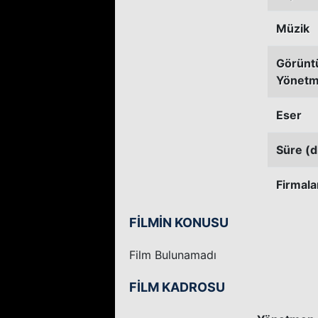
Müzik
Görünt
Yönetm
Eser
Süre (d
Firmala
FİLMİN KONUSU
Film Bulunamadı
FİLM KADROSU