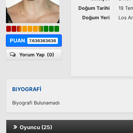
Doğum Tarihi
19 Te
Doğum Yeri
Los An
PUAN
7.636363636
Yorum Yap
(0)
BiYOGRAFİ
Biyografi Bulunamadı
Oyuncu (25)