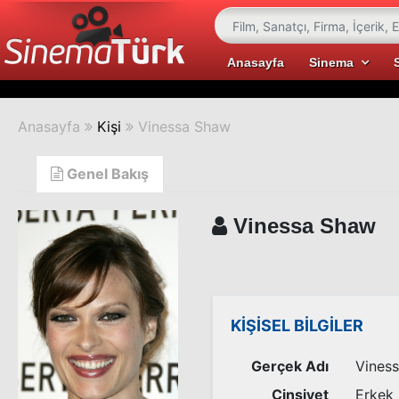
Anasayfa
Sinema
Anasayfa
Kişi
Vinessa Shaw
Genel Bakış
Vinessa Shaw
KİŞİSEL BİLGİLER
Gerçek Adı
Viness
Cinsiyet
Erkek