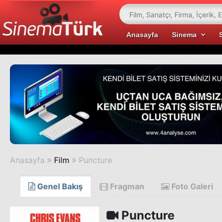
Anasayfa
Sinema
Anasayfa
Film
Puncture
Genel Bakış
Fragman
Foto Galeri
Puncture