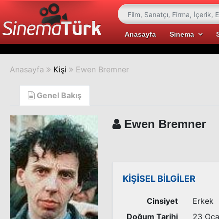
Anasayfa
Sinema
Anasayfa
Kişi
Ewen Bremner
Genel Bakış
Ewen Bremner
KİŞİSEL BİLGİLER
Cinsiyet
Erkek
Doğum Tarihi
23 Oca