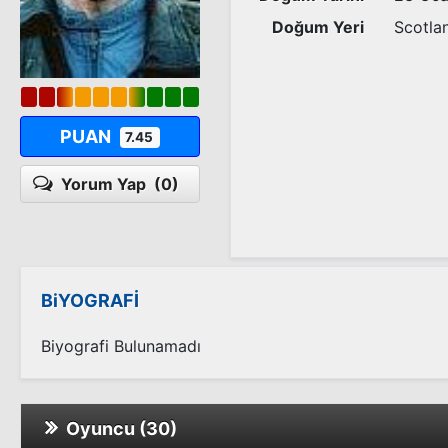
Doğum Yeri
Scotla
PUAN
7.45
Yorum Yap
(0)
BiYOGRAFİ
Biyografi Bulunamadı
Oyuncu (30)