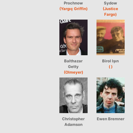
Prochnow
Sydow
(Yargıç Griffin)
(Justice
Fargo)
Balthazar
Birol Işın
Getty
( )
(Olmeyer)
Christopher
Ewen Bremner
Adamson