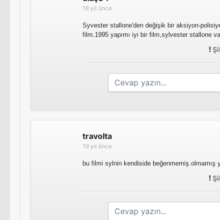
18 yıl önce
Syvester stallone'den değişik bir aksiyon-polisiye
film.1995 yapımı iyi bir film,sylvester stallone var
Şi
travolta
19 yıl önce
bu filmi sylnin kendiside beğenmemiş.olmamış y
Şi