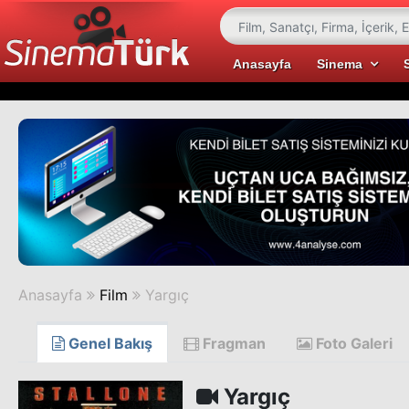
Anasayfa
Sinema
Anasayfa
Film
Yargıç
Genel Bakış
Fragman
Foto Galeri
Yargıç