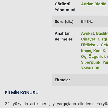
Görüntü
Adrian Biddle
Yönetmeni
Süre (dk.)
96 Dk.
Anahtar
Avukat
,
Başlık
Kelimeler
Cinayet
,
Çizg
Fütüristik
,
Gel
Kaçış
,
Kan
,
Ka
Öç
,
Özgürlük A
Siberpunk
,
Ya
Yolsuzluk
Firmalar
FİLMİN KONUSU
22. yüzyılda artık her şey yargıçların elindedir. Yer