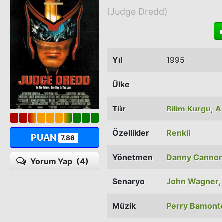
(Judge Dredd)
Yıl
1995
Ülke
Tür
Bilim Kurgu
,
A
Özellikler
Renkli
PUAN
7.86
Yönetmen
Danny Canno
Yorum Yap
(4)
Senaryo
John Wagner
Müzik
Perry Bamont