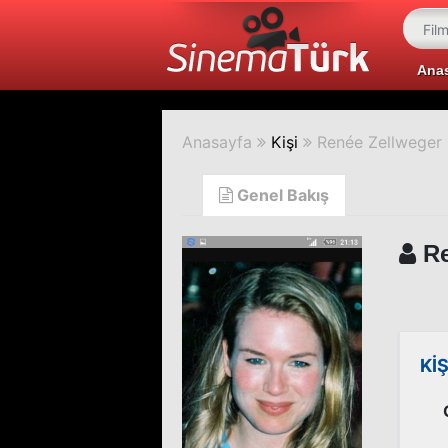
Ana
Anasayfa
Kişi
Renée Zellweger
Genel Bakış
Re
KİŞ