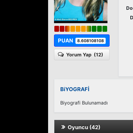
Do
D
PUAN
8.608108108
Yorum Yap
(12)
BiYOGRAFİ
Biyografi Bulunamadı
Oyuncu (42)