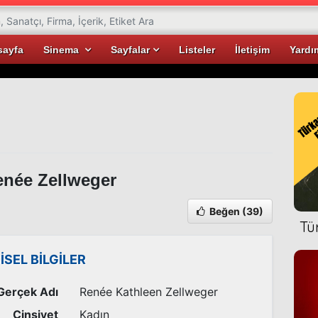
sayfa
Sinema
Sayfalar
Listeler
İletişim
Yardı
née Zellweger
Beğen
(39)
Tü
İSEL BİLGİLER
Gerçek Adı
Renée Kathleen Zellweger
Cinsiyet
Kadın