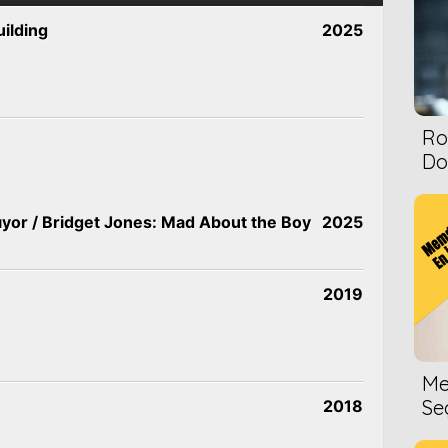
uilding
2025
Ro
Dol
rıyor / Bridget Jones: Mad About the Boy
2025
2019
Me
Se
2018