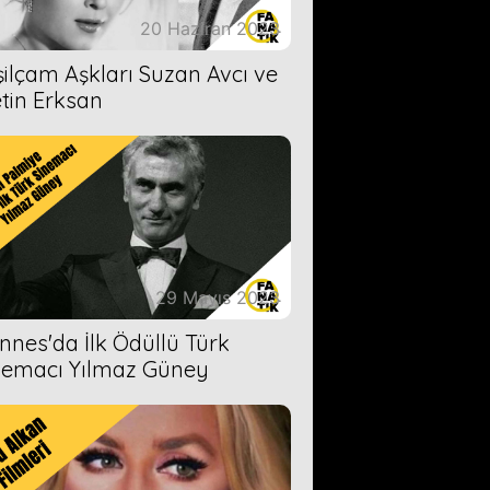
20 Haziran 2023
şilçam Aşkları Suzan Avcı ve
tin Erksan
29 Mayıs 2023
nnes'da İlk Ödüllü Türk
nemacı Yılmaz Güney