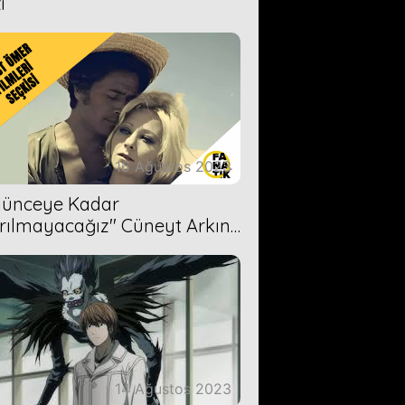
i
16 Ağustos 2023
Ölünceye Kadar
rılmayacağız'' Cüneyt Arkın-
ül Işıl
14 Ağustos 2023