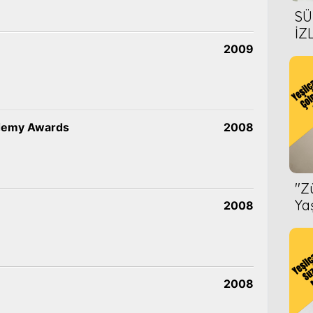
SÜ
İZ
AL
2009
ÖN
demy Awards
2008
''
Ya
2008
2008