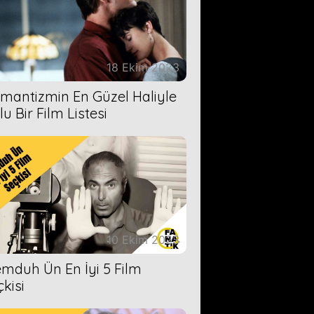
18 Ekim 2023
mantizmin En Güzel Haliyle
u Bir Film Listesi
10 Ekim 2023
mduh Ün En İyi 5 Film
çkisi