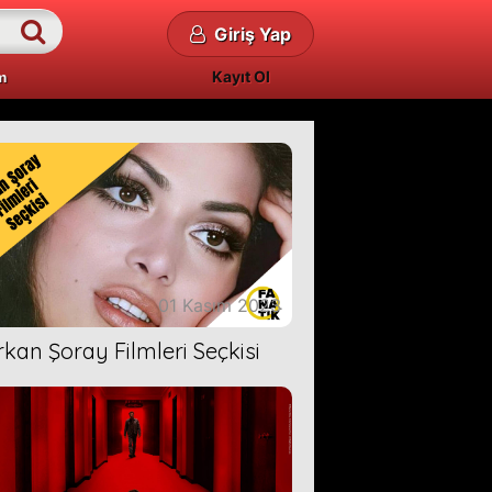
Giriş Yap
Kayıt Ol
m
01 Kasım 2023
rkan Şoray Filmleri Seçkisi