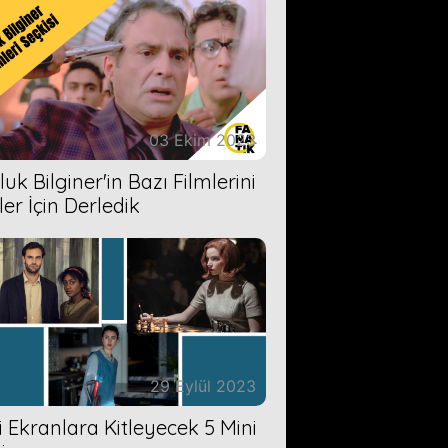
03 Ekim 2023
uk Bilginer'in Bazı Filmlerini
ler İçin Derledik
29 Eylül 2023
zi Ekranlara Kitleyecek 5 Mini