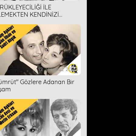
RÜKLEYECİLİĞİ İLE
LEMEKTEN KENDİNİZİ
AMAYACAĞINIZ 6 ANİME DİZİ
ERİMİZ
12 Temmuz 2023
Zümrüt'' Gözlere Adanan Bir
şam