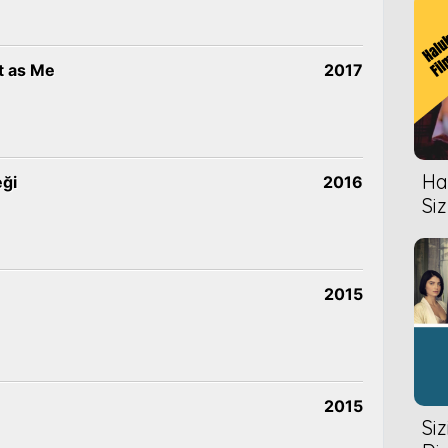
t as Me
2017
Hal
eği
2016
Siz
2015
2015
Si