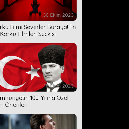
30 Ekim 2023
rku Filmi Severler Buraya! En
 Korku Filmleri Seçkisi
18 Ekim 2023
mhuriyetin 100. Yılına Özel
lm Önerileri