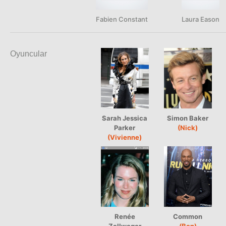
Fabien Constant
Laura Eason
Oyuncular
Sarah Jessica
Simon Baker
Parker
(Nick)
(Vivienne)
Renée
Common
Zellweger
(Ben)