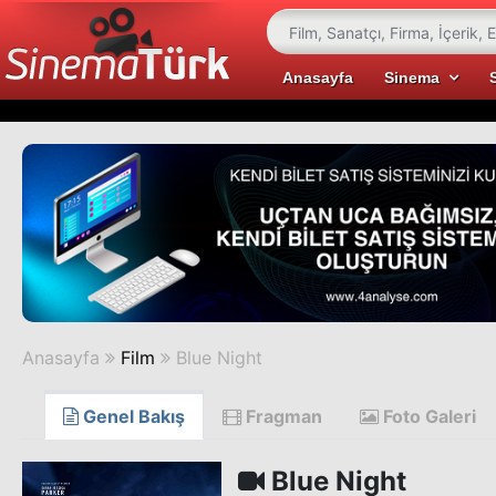
Anasayfa
Sinema
Anasayfa
Film
Blue Night
Genel Bakış
Fragman
Foto Galeri
Blue Night