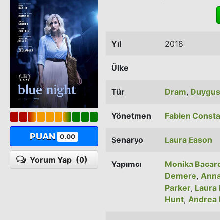
Yıl
2018
Ülke
Tür
Dram
,
Duygus
Yönetmen
Fabien Consta
PUAN
0.00
Senaryo
Laura Eason
Yorum Yap
(0)
Yapımcı
Monika Bacard
Demere
,
Anna
Parker
,
Laura
Hunt
,
Andrea I