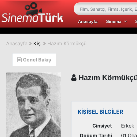
Anasayfa
Sinema
Anasayfa
Kişi
Hazım Körmükçü
Genel Bakış
Hazım Körmükç
KİŞİSEL BİLGİLER
Cinsiyet
Erkek
Doğum Tarihi
01 Oca