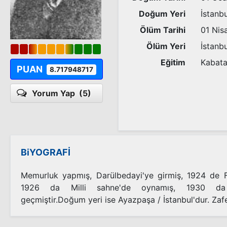
Doğum Yeri
İstanbu
Ölüm Tarihi
01 Nis
Ölüm Yeri
İstanbu
Eğitim
Kabata
PUAN
8.717948717
Yorum Yap
(5)
BiYOGRAFİ
Memurluk yapmış, Darülbedayi'ye girmiş, 1924 de F
1926 da Milli sahne'de oynamış, 1930 da 
geçmiştir.Doğum yeri ise Ayazpaşa / İstanbul'dur. Za