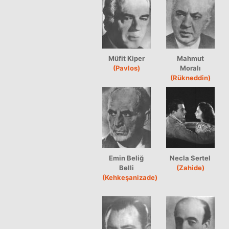
Müfit Kiper
Mahmut
(Pavlos)
Moralı
(Rükneddin)
Emin Beliğ
Necla Sertel
Belli
(Zahide)
(Kehkeşanizade)