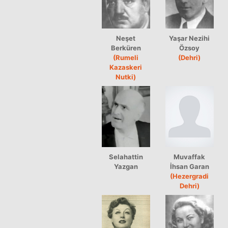
Neşet
Yaşar Nezihi
Berküren
Özsoy
(Rumeli
(Dehri)
Kazaskeri
Nutki)
Selahattin
Muvaffak
Yazgan
İhsan Garan
(Hezergradi
Dehri)