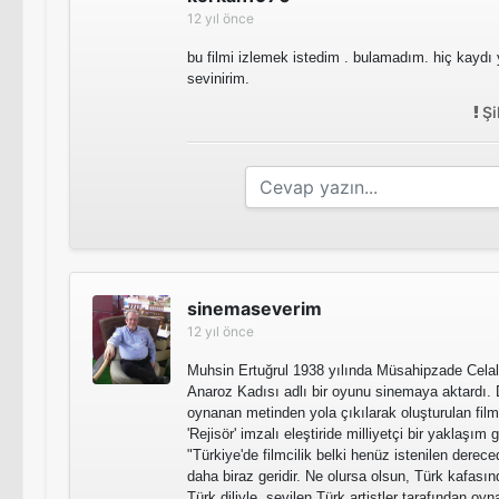
12 yıl önce
bu filmi izlemek istedim . bulamadım. hiç kaydı
sevinirim.
Şi
sinemaseverim
12 yıl önce
Muhsin Ertuğrul 1938 yılında Müsahipzade Celal
Anaroz Kadısı adlı bir oyunu sinemaya aktardı
oynanan metinden yola çıkılarak oluşturulan film 
'Rejisör' imzalı eleştiride milliyetçi bir yaklaşım
"Türkiye'de filmcilik belki henüz istenilen dereced
daha biraz geridir. Ne olursa olsun, Türk kafasınd
Türk diliyle, sevilen Türk artistler tarafından oyn