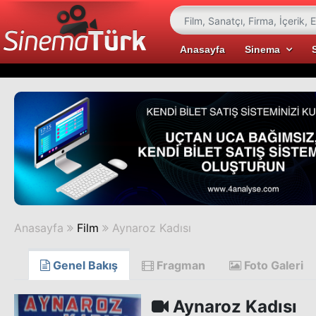
Anasayfa
Sinema
Anasayfa
Film
Aynaroz Kadısı
Genel Bakış
Fragman
Foto Galeri
Aynaroz Kadısı