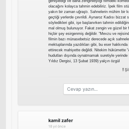
genişlediği ve daha zenginleştiği filmdeki komedi
olacağını kolayca tahmin edebiliriz. İpek film stüd
yakın bir zaman uğraştı. Sahnelerin mühim bir k
geçtiği yerlerde çevrildi. Aynaroz Kadısı bizzat 
söyledikleri gibi, işe başlanırken tahmin edildiği
mal olmuş bulunuyor. Fakat zengin ve güzel bir f
hiçbir şey esirgenmiş değildir. “Mevzu ve rejisind
filmin bazı münasebetsiz derecede açık sahneleri
mektuplarında yazdıkları gibi, bu eser hakkında i
ettirecek mahiyette değildi. Nitekim hükümette 
hudutları dışında oynatmamak suretiyle yerinde bi
Yıldız Dergisi, 13 Şubat 1939) yalçın özgül
Şi
kamil zafer
18 yıl önce