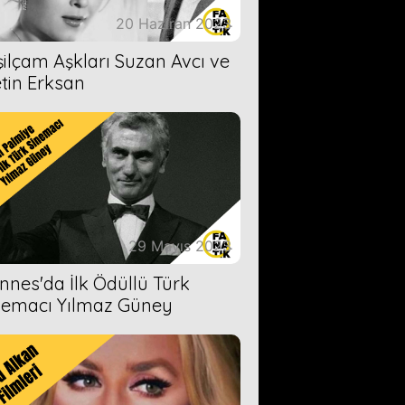
20 Haziran 2023
şilçam Aşkları Suzan Avcı ve
tin Erksan
29 Mayıs 2023
nnes'da İlk Ödüllü Türk
nemacı Yılmaz Güney