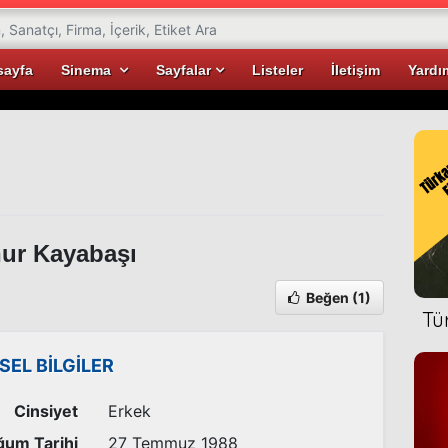
sayfa
Sinema
Sayfalar
Listeler
İletişim
Yardı
ur Kayabaşı
Beğen
(1)
Tü
İSEL BİLGİLER
Cinsiyet
Erkek
um Tarihi
27 Temmuz 1988