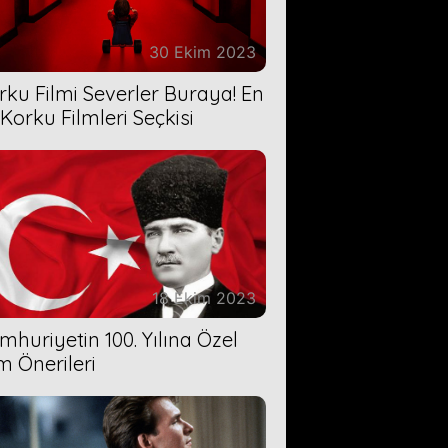
30 Ekim 2023
rku Filmi Severler Buraya! En
 Korku Filmleri Seçkisi
18 Ekim 2023
mhuriyetin 100. Yılına Özel
lm Önerileri