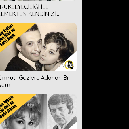
RÜKLEYECİLİĞİ İLE
LEMEKTEN KENDİNİZİ
AMAYACAĞINIZ 6 ANİME DİZİ
ERİMİZ
12 Temmuz 2023
Zümrüt'' Gözlere Adanan Bir
şam