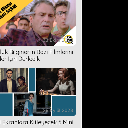
03 Ekim 2023
uk Bilginer'in Bazı Filmlerini
ler İçin Derledik
29 Eylül 2023
zi Ekranlara Kitleyecek 5 Mini