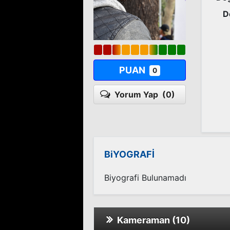
D
PUAN
0
Yorum Yap
(0)
BiYOGRAFİ
Biyografi Bulunamadı
Kameraman (10)