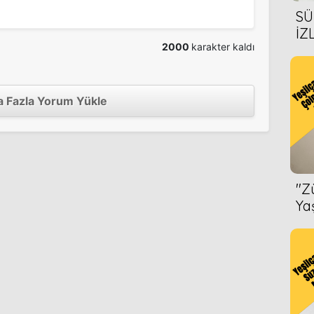
SÜ
İZ
2000
karakter kaldı
AL
2012
ÖN
 Fazla Yorum Yükle
2011
''
Ya