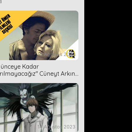
i
16 Ağustos 2023
Ölünceye Kadar
rılmayacağız'' Cüneyt Arkın-
ül Işıl
14 Ağustos 2023