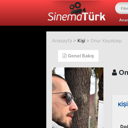
Ana
Anasayfa
Kişi
Onur Kayabaşı
Genel Bakış
On
KİŞ
Doğ