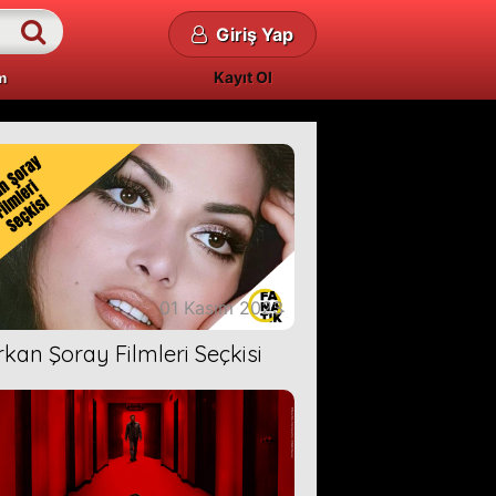
Giriş Yap
Kayıt Ol
m
01 Kasım 2023
rkan Şoray Filmleri Seçkisi