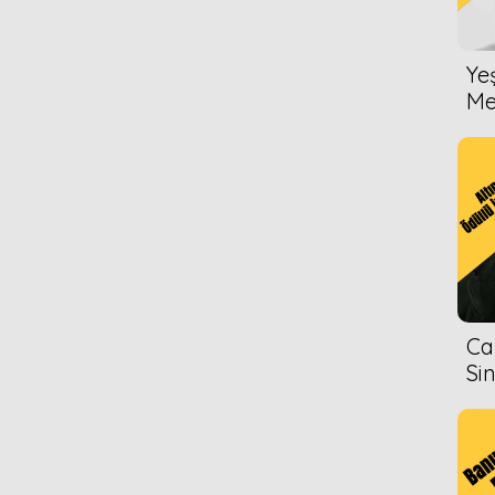
Ye
Me
Ca
Si