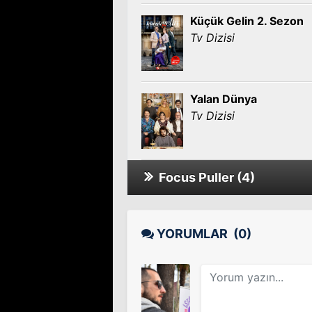
Küçük Gelin 2. Sezon
Tv Dizisi
Yalan Dünya
Tv Dizisi
Focus Puller (4)
Yalan Dünya 4. Sezon
Tv Dizisi
YORUMLAR
(0)
Yalan Dünya 3. Sezon
Tv Dizisi