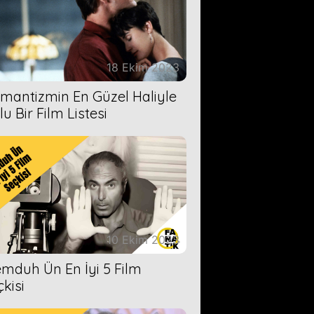
18 Ekim 2023
mantizmin En Güzel Haliyle
u Bir Film Listesi
10 Ekim 2023
mduh Ün En İyi 5 Film
çkisi