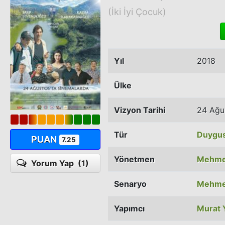
(İki İyi Çocuk)
Yıl
2018
Ülke
Vizyon Tarihi
24 Ağu
Tür
Duygus
PUAN
7.25
Yönetmen
Mehmet
Yorum Yap
(1)
Senaryo
Mehmet
Yapımcı
Murat 