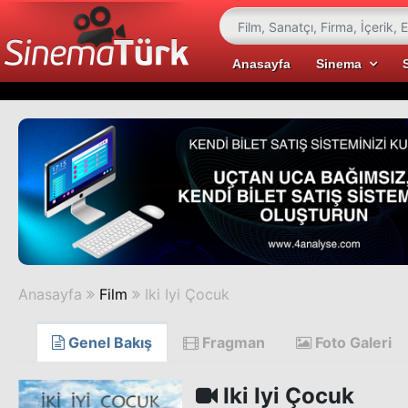
Anasayfa
Sinema
Anasayfa
Film
Iki Iyi Çocuk
Genel Bakış
Fragman
Foto Galeri
Iki Iyi Çocuk