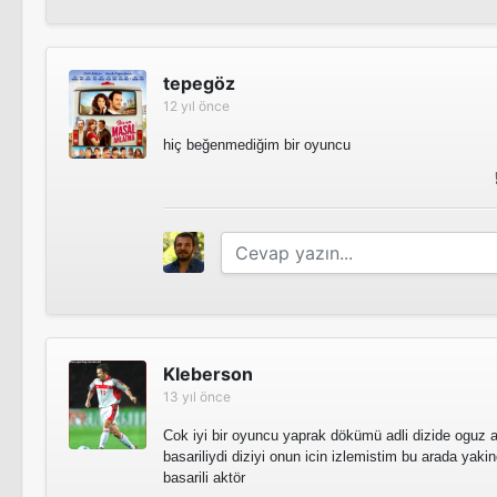
tepegöz
12 yıl önce
hiç beğenmediğim bir oyuncu
Kleberson
13 yıl önce
Cok iyi bir oyuncu yaprak dökümü adli dizide oguz 
basariliydi diziyi onun icin izlemistim bu arada yak
basarili aktör