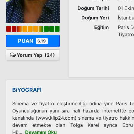
Doğum Tarihi
01 Eki
Doğum Yeri
İstanbu
Eğitim
Paris D
Tiyatr
PUAN
6.19
Yorum Yap
(24)
BiYOGRAFİ
Sinema ve tiyatro eleştirmenliği adına yine Paris te
Oyunculuğunun yanı sıra hali hazırda internettte ç
kanalında (www.klip24.com) sinema ve tiyatro hakkınd
devam etmekte olan Tolga Karel ayrıca Ebru
Hü...
Devamını Oku