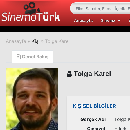
Anasayfa
Sinema
Anasayfa
Kişi
Tolga Karel
Genel Bakış
Tolga Karel
KİŞİSEL BİLGİLER
Gerçek Adı
Tolga K
Cinsiyet
Erkek