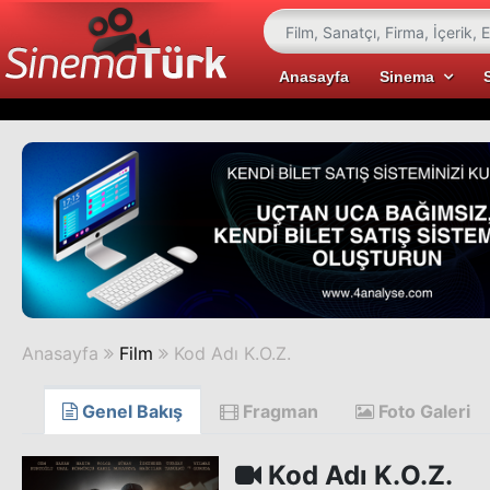
Anasayfa
Sinema
Anasayfa
Film
Kod Adı K.O.Z.
Genel Bakış
Fragman
Foto Galeri
Kod Adı K.O.Z.