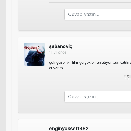
şabanoviç
11 yıl önce
çok güzel bir film gerçekleri anlatıyor tabi katıl
duyarım
Şi
enginyuksel1982