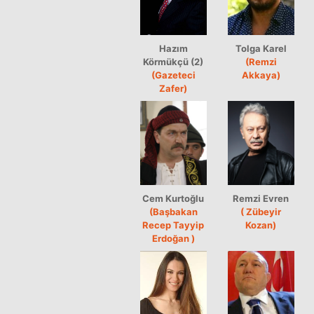
Hazım
Tolga Karel
Körmükçü (2)
(Remzi
(Gazeteci
Akkaya)
Zafer)
Cem Kurtoğlu
Remzi Evren
(Başbakan
( Zübeyir
Recep Tayyip
Kozan)
Erdoğan )