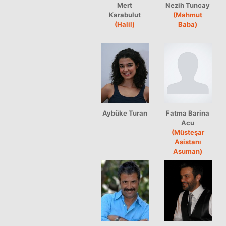
Mert
Nezih Tuncay
Karabulut
(Mahmut
(Halil)
Baba)
Aybüke Turan
Fatma Barina
Acu
(Müsteşar
Asistanı
Asuman)