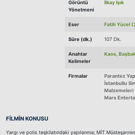
Görüntü
İlkay Işık
Yönetmeni
Eser
Fatih Yücel (
Süre (dk.)
107 Dk.
Anahtar
Kaos
,
Başba
Kelimeler
Firmalar
Parantez Ya
İstanbullu S
Malzemeleri
Mars Entert
FİLMİN KONUSU
Yargı ve polis teşkilatındaki yapılanma; MİT Müsteşarının