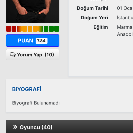
Doğum Tarihi
01 Oca
Doğum Yeri
İstanbu
Eğitim
Marmara
Anadol
PUAN
7.84
Yorum Yap
(10)
BiYOGRAFİ
Biyografi Bulunamadı
Oyuncu (40)