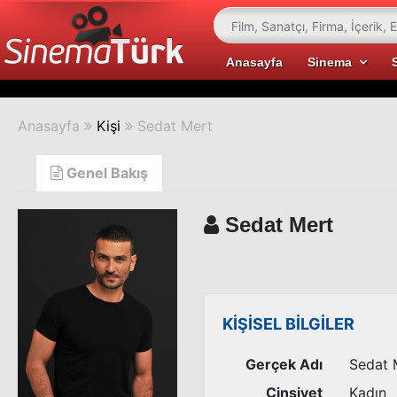
Anasayfa
Sinema
Anasayfa
Kişi
Sedat Mert
Genel Bakış
Sedat Mert
KİŞİSEL BİLGİLER
Gerçek Adı
Sedat 
Cinsiyet
Kadın