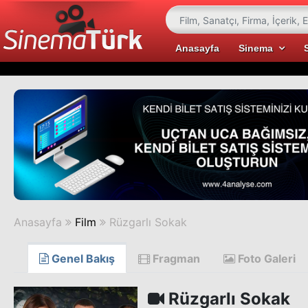
Anasayfa
Sinema
Anasayfa
Film
Rüzgarlı Sokak
Genel Bakış
Fragman
Foto Galeri
Rüzgarlı Sokak