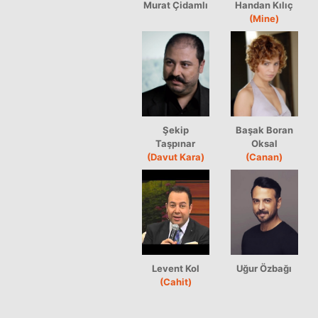
Murat Çidamlı
Handan Kılıç
(Mine)
Şekip
Başak Boran
Taşpınar
Oksal
(Davut Kara)
(Canan)
Levent Kol
Uğur Özbağı
(Cahit)