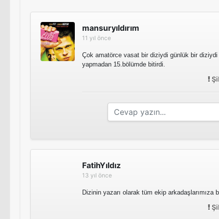
mansuryıldırım
11 yıl önce
Çok amatörce vasat bir diziydi günlük bir diziydi 
yapmadan 15.bölümde bitirdi.
Şi
FatihYıldız
13 yıl önce
Dizinin yazarı olarak tüm ekip arkadaşlarımıza ba
Şi