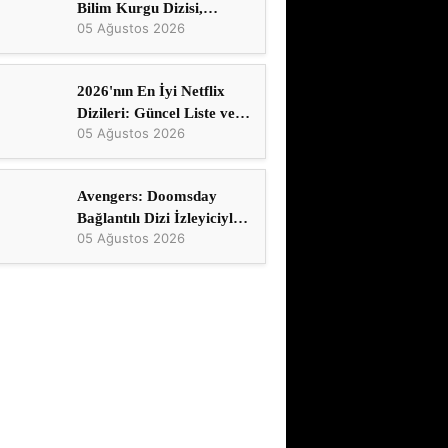
Bilim Kurgu Dizisi,
05 Ağustos 2026
TV'nin En İyi Gerilim
Serilerinden
2026'nın En İyi Netflix
Dizileri: Güncel Liste ve
05 Ağustos 2026
İzlenecekler
Avengers: Doomsday
Bağlantılı Dizi İzleyiciyle
05 Ağustos 2026
Buluşuyor