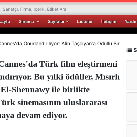
sayfa
Sinema
Sayfalar
Listeler
İletişim
Yardı
annes'da Onurlandırılıyor: Alin Taşçıyan'a Ödüllü Bir
S
Cannes'da Türk film eleştirmeni
dırıyor. Bu yılki ödüller, Mısırlı
 El-Shennawy ile birlikte
 Türk sinemasının uluslararası
maya devam ediyor.