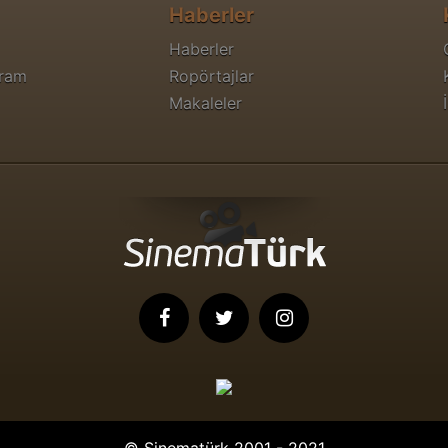
Haberler
Haberler
gram
Ropörtajlar
Makaleler