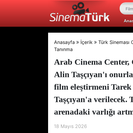
Ana
Anasayfa
İçerik
Türk Sineması C
Tanınma
Arab Cinema Center, 
Alin Taşçıyan'ı onurlan
film eleştirmeni Tarek
Taşçıyan'a verilecek.
arenadaki varlığı art
18 Mayıs 2026