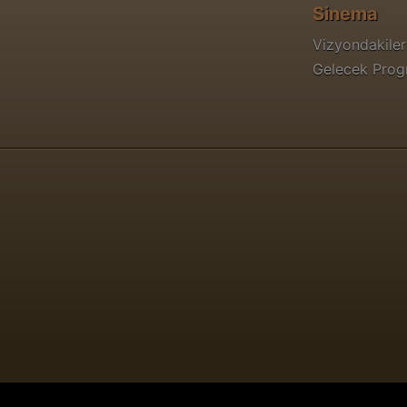
Sinema
Vizyondakiler
Gelecek Pro