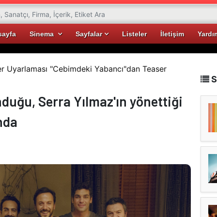
sayfa
Sinema
Sayfalar
Listeler
İletişim
Yardı
er Uyarlaması "Cebimdeki Yabancı"dan Teaser
S
duğu, Serra Yılmaz'ın yönettiği
nda