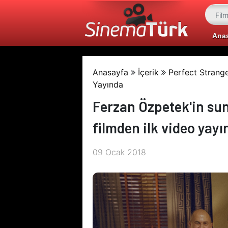
Ana
Anasayfa
İçerik
Perfect Strang
Yayında
Ferzan Özpetek'in sun
filmden ilk video yayı
09 Ocak 2018