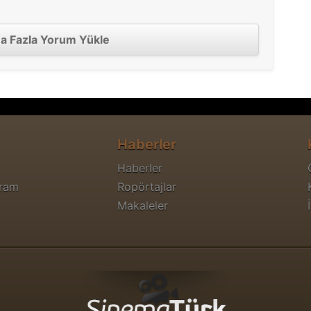
a Fazla Yorum Yükle
Haberler
Haberler
gram
Ropörtajlar
Makaleler