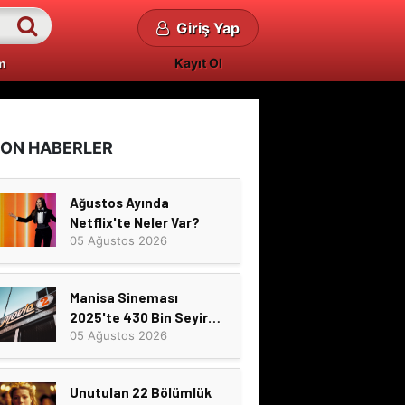
Giriş Yap
Kayıt Ol
m
ON HABERLER
Ağustos Ayında
Netflix'te Neler Var?
05 Ağustos 2026
Manisa Sineması
2025'te 430 Bin Seyirci
05 Ağustos 2026
Ağırladı
Unutulan 22 Bölümlük