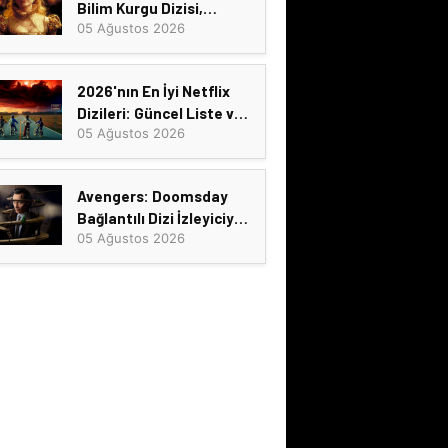
Bilim Kurgu Dizisi,
05 Ağustos 2026
TV'nin En İyi Gerilim
Serilerinden
2026'nın En İyi Netflix
Dizileri: Güncel Liste ve
05 Ağustos 2026
İzlenecekler
Avengers: Doomsday
Bağlantılı Dizi İzleyiciyle
05 Ağustos 2026
Buluşuyor