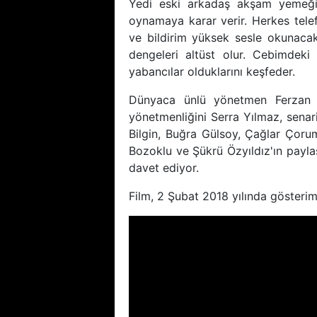
Yedi eski arkadaş akşam yemeği
oynamaya karar verir. Herkes tele
ve bildirim yüksek sesle okunacaktı
dengeleri altüst olur. Cebimdek
yabancılar olduklarını keşfeder.
Dünyaca ünlü yönetmen Ferzan Öz
yönetmenliğini Serra Yılmaz, senaris
Bilgin, Buğra Gülsoy, Çağlar Çoru
Bozoklu ve Şükrü Özyıldız'ın paylaş
davet ediyor.
Film, 2 Şubat 2018 yılında gösteri