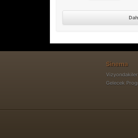
Dah
Sinema
Vizyondakiler
Gelecek Pro