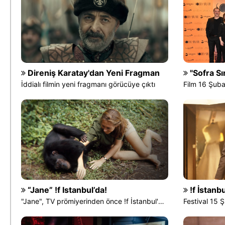
Direniş Karatay'dan Yeni Fragman
"Sofra Sır
İddialı filmin yeni fragmanı görücüye çıktı
Film 16 Şuba
“Jane” !f Istanbul’da!
!f İstanb
"Jane", TV prömiyerinden önce !f İstanbul'da!
Festival 15 Ş