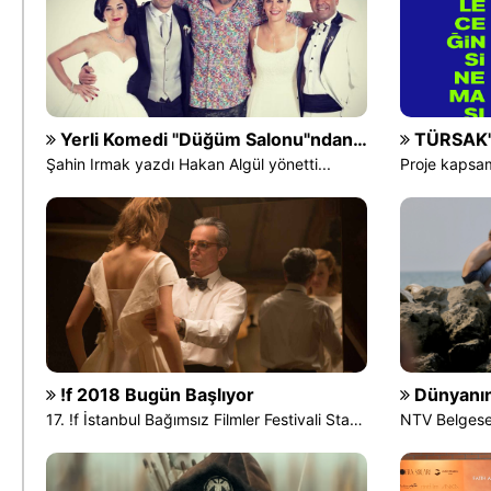
Yerli Komedi "Düğüm Salonu"ndan Teaser
TÜRSAK't
Şahin Irmak yazdı Hakan Algül yönetti...
!f 2018 Bugün Başlıyor
Dünyanın Dört Bir 
17. !f İstanbul Bağımsız Filmler Festivali Start Verdi