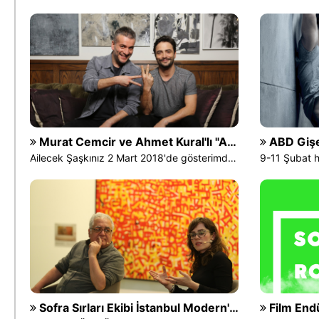
Murat Cemcir ve Ahmet Kural'lı "Ailecek Şaşkınız"dan Fragman
ABD Gişes
Ailecek Şaşkınız 2 Mart 2018'de gösterimde olacak
Sofra Sırları Ekibi İstanbul Modern'deydi
Film Endüstrisi