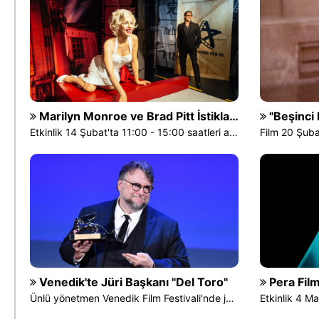
Marilyn Monroe ve Brad Pitt İstiklal Caddesi’nde!
"Beşinci Müh
Etkinlik 14 Şubat'ta 11:00 - 15:00 saatleri arasında
Film 20 Şuba
Venedik'te Jüri Başkanı "Del Toro"
Pera Film'den 
Ünlü yönetmen Venedik Film Festivali'nde jüri başkanlığı yapacak.
Etkinlik 4 M