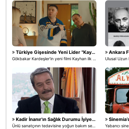
Türkiye Gişesinde Yeni Lider "Kayhan"
Ankara Film F
Gökbakar Kardeşler'in yeni filmi Kayhan ilk hafta sonunu lider kapattı
Kadir İnanır'ın Sağlık Durumu İyiye Gidiyor
Sinemia’dan 14 Ş
Ünlü sanatçının tedavisine yoğun bakım servisinde devam ediliyor