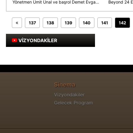
Yönetmen Ümit Ünal ve başrol Demet Evgar filmi anlattı
Beyond 24 Et
137
138
139
140
141
142
VİZYONDAKİLER
Sinema
Vizyondakiler
Gelecek Program