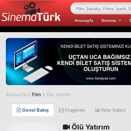
Anasayfa
Sinema
Anasayfa
Film
Ölü Yatırım
Genel Bakış
Fragman
Foto Galeri
Ölü Yatırım