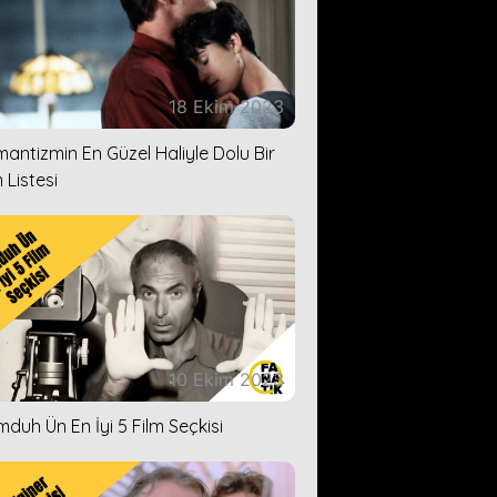
18 Ekim 2023
antizmin En Güzel Haliyle Dolu Bir
 Listesi
10 Ekim 2023
duh Ün En İyi 5 Film Seçkisi