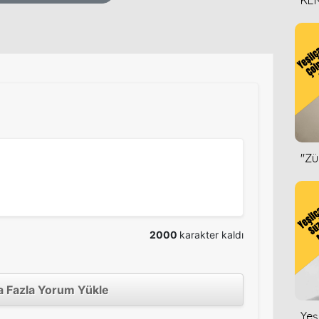
KEN
DİZ
''Z
2000
karakter kaldı
 Fazla Yorum Yükle
Yeş