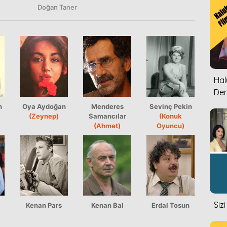
Doğan Taner
Halu
Der
n
Oya Aydoğan
Menderes
Sevinç Pekin
(Zeynep)
Samancılar
(Konuk
(Ahmet)
Oyuncu)
Siz
Kenan Pars
Kenan Bal
Erdal Tosun