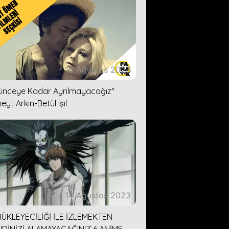
16 Ağustos 2023
lünceye Kadar Ayrılmayacağız''
eyt Arkın-Betül Işıl
14 Ağustos 2023
ÜKLEYECİLİĞİ İLE İZLEMEKTEN