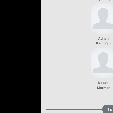
Adnan
Kantoğlu
Necati
Mermer
Tü