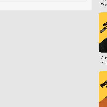
Erk
Can
Yıl