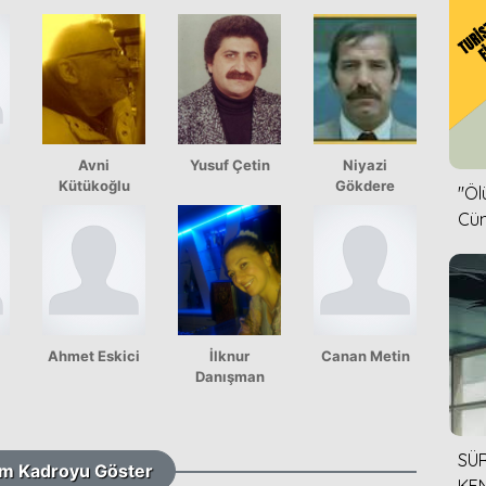
Avni
Yusuf Çetin
Niyazi
Kütükoğlu
Gökdere
''Ö
Cün
Ahmet Eskici
İlknur
Canan Metin
Danışman
SÜR
m Kadroyu Göster