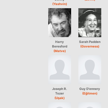
(Yashvin)
Harry
Sarah Padden
Beresford
(Governess)
(Matve)
Joseph R.
Guy D'ennery
Tozer
(Eğitmen)
(Uşak)