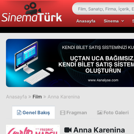
Anasayfa
Sinema
Anasayfa
Film
Anna Karenina
Genel Bakış
Fragman
Foto Galeri
Anna Karenina