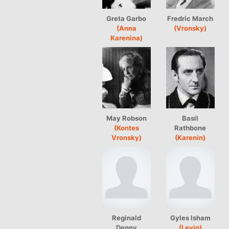
Greta Garbo
Fredric March
(Anna
(Vronsky)
Karenina)
May Robson
Basil
(Kontes
Rathbone
Vronsky)
(Karenin)
Reginald
Gyles Isham
Denny
(Levin)