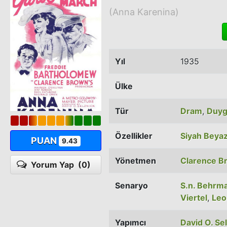
(Anna Karenina)
Yıl
1935
Ülke
Tür
Dram
,
Duyg
Özellikler
Siyah Beya
PUAN
9.43
Yönetmen
Clarence B
Yorum Yap
(0)
Senaryo
S.n. Behrm
Viertel
,
Leo
Yapımcı
David O. Se