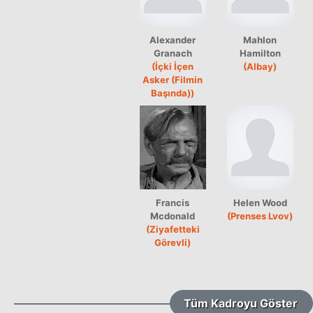
Alexander
Mahlon
Granach
Hamilton
(İçki İçen
(Albay)
Asker (Filmin
Başında))
Francis
Helen Wood
Mcdonald
(Prenses Lvov)
(Ziyafetteki
Görevli)
Tüm Kadroyu Göster