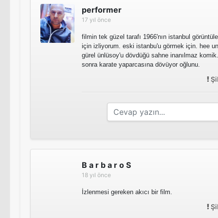
performer
17 yıl önce
filmin tek güzel tarafı 1966'nın istanbul görüntüle
için izliyorum. eski istanbu'u görmek için. hee
gürel ünlüsoy'u dövdüğü sahne inanılmaz komik. 
sonra karate yaparcasına dövüyor oğlunu.
Şi
B a r b a r o S
18 yıl önce
İzlenmesi gereken akıcı bir film.
Şi