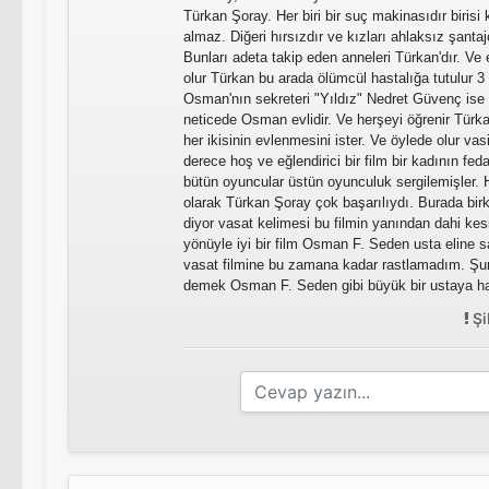
Türkan Şoray. Her biri bir suç makinasıdır birisi 
almaz. Diğeri hırsızdır ve kızları ahlaksız şanta
Bunları adeta takip eden anneleri Türkan'dır. Ve 
olur Türkan bu arada ölümcül hastalığa tutulur 3
Osman'nın sekreteri "Yıldız" Nedret Güvenç ise
neticede Osman evlidir. Ve herşeyi öğrenir Türka
her ikisinin evlenmesini ister. Ve öylede olur vasiy
derece hoş ve eğlendirici bir film bir kadının fed
bütün oyuncular üstün oyunculuk sergilemişler. H
olarak Türkan Şoray çok başarılıydı. Burada bir
diyor vasat kelimesi bu filmin yanından dahi ke
yönüyle iyi bir film Osman F. Seden usta eline s
vasat filmine bu zamana kadar rastlamadım. Şun
demek Osman F. Seden gibi büyük bir ustaya hak
Şi