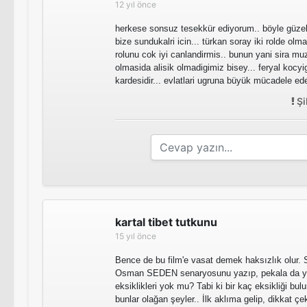
12 yıl önce
herkese sonsuz tesekkür ediyorum.. böyle güzel b
bize sundukalri icin... türkan soray iki rolde o
rolunu cok iyi canlandirmis.. bunun yani sira mu
olmasida alisik olmadigimiz bisey... feryal kocyig
kardesidir... evlatlari ugruna büyük mücadele ede
Şi
kartal tibet tutkunu
15 yıl önce
Bence de bu film'e vasat demek haksızlık olur.
Osman SEDEN senaryosunu yazıp, pekala da yö
eksiklikleri yok mu? Tabi ki bir kaç eksikliği bulu
bunlar olağan şeyler.. İlk aklıma gelip, dikkat ç