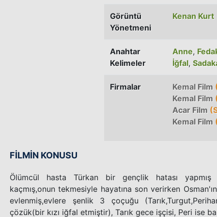
Görüntü
Kenan Kurt
Yönetmeni
Anahtar
Anne
,
Fedak
Kelimeler
İğfal
,
Sadak
Firmalar
Kemal Film
Kemal Film
(
Acar Film
(S
Kemal Film
FİLMİN KONUSU
Ölümcül hasta Türkan bir gençlik hatası yapmış 
kaçmış,onun tekmesiyle hayatına son verirken Osman'ın
evlenmiş,evlere şenlik 3 çoçuğu (Tarık,Turgut,Perih
çözük(bir kızı iğfal etmiştir), Tarık gece işçisi, Peri ise baş