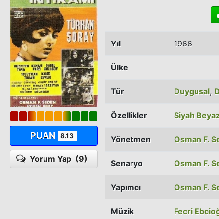
Yıl
1966
Ülke
Tür
Duygusal
,
Özellikler
Siyah Beya
PUAN
8.13
Yönetmen
Osman F. S
Yorum Yap
(9)
Senaryo
Osman F. S
Yapımcı
Osman F. S
Müzik
Fecri Ebcio