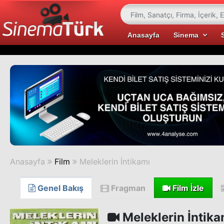
Anasayfa
Sinema
Anasayfa
Film
Meleklerin İntikamı
Genel Bakış
Fragman
Film İzle
Meleklerin İntika