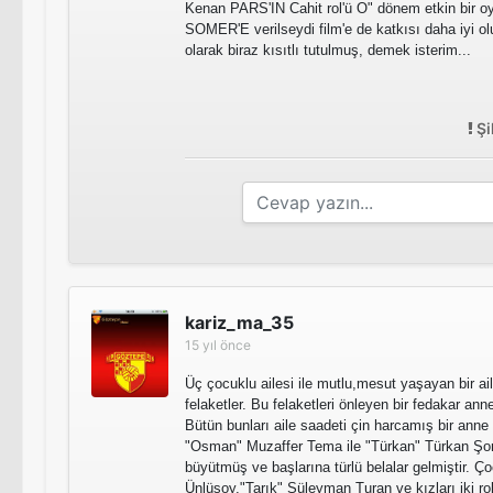
Kenan PARS'IN Cahit rol'ü O" dönem etkin bir o
SOMER'E verilseydi film'e de katkısı daha iyi ol
olarak biraz kısıtlı tutulmuş, demek isterim...
Şi
kariz_ma_35
15 yıl önce
Üç çocuklu ailesi ile mutlu,mesut yaşayan bir a
felaketler. Bu felaketleri önleyen bir fedakar a
Bütün bunları aile saadeti çin harcamış bir anne o
"Osman" Muzaffer Tema ile "Türkan" Türkan Şor
büyütmüş ve başlarına türlü belalar gelmiştir. Ço
Ünlüsoy,"Tarık" Süleyman Turan ve kızları iki r