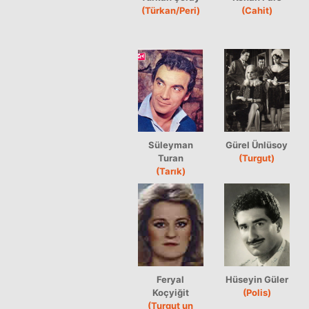
(Türkan/Peri)
(Cahit)
Süleyman
Gürel Ünlüsoy
Turan
(Turgut)
(Tarık)
Feryal
Hüseyin Güler
Koçyiğit
(Polis)
(Turgut un