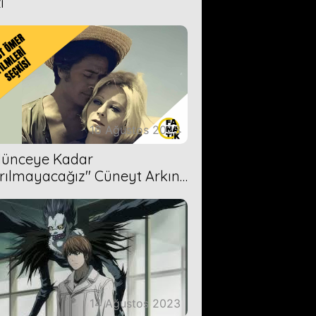
i
16 Ağustos 2023
Ölünceye Kadar
rılmayacağız'' Cüneyt Arkın-
ül Işıl
14 Ağustos 2023