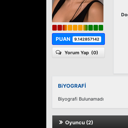
Do
PUAN
9.142857142
Yorum Yap
(0)
BiYOGRAFİ
Biyografi Bulunamadı
Oyuncu (2)