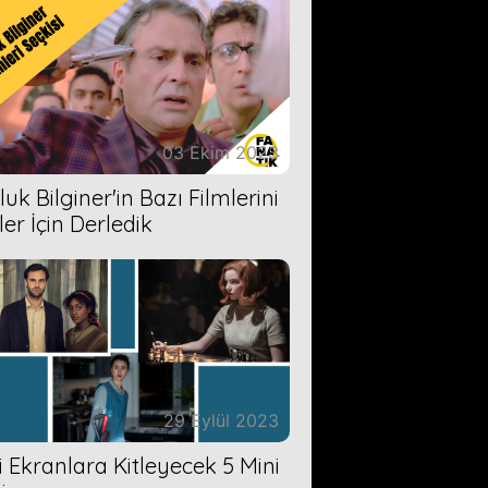
03 Ekim 2023
uk Bilginer'in Bazı Filmlerini
ler İçin Derledik
29 Eylül 2023
zi Ekranlara Kitleyecek 5 Mini