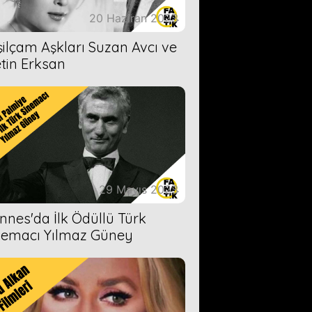
20 Haziran 2023
şilçam Aşkları Suzan Avcı ve
tin Erksan
29 Mayıs 2023
nnes'da İlk Ödüllü Türk
nemacı Yılmaz Güney