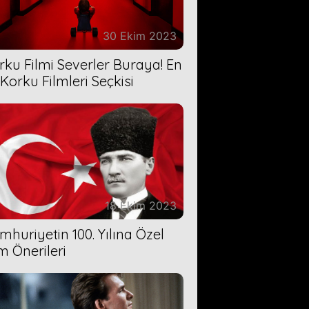
30 Ekim 2023
rku Filmi Severler Buraya! En
 Korku Filmleri Seçkisi
18 Ekim 2023
mhuriyetin 100. Yılına Özel
lm Önerileri