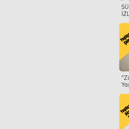
SÜ
İZ
AL
ÖN
''
Ya