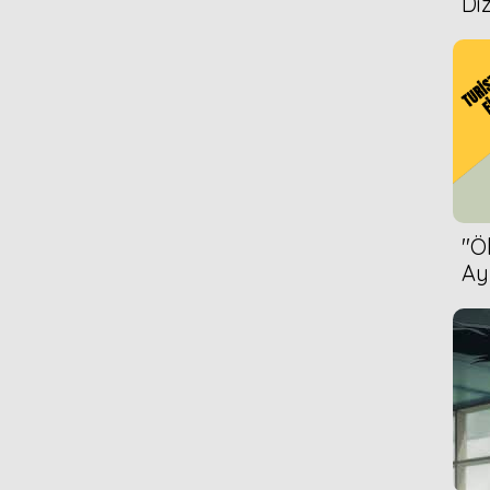
Diz
''
Ay
Bet