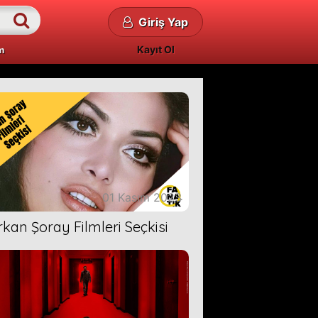
Giriş Yap
Kayıt Ol
m
01 Kasım 2023
rkan Şoray Filmleri Seçkisi