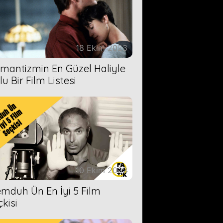
18 Ekim 2023
mantizmin En Güzel Haliyle
u Bir Film Listesi
10 Ekim 2023
mduh Ün En İyi 5 Film
çkisi