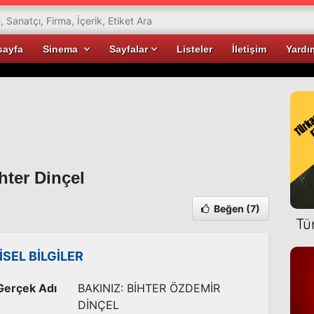
sayfa
Sinema
Sayfalar
Listeler
İletişim
Yardı
hter Dinçel
Beğen
(7)
Tü
İSEL BİLGİLER
Gerçek Adı
BAKINIZ: BİHTER ÖZDEMİR
DİNÇEL