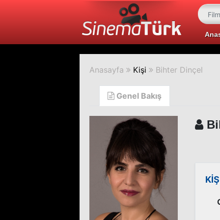
Ana
Anasayfa
Kişi
Bihter Dinçel
Genel Bakış
Bi
KİŞ