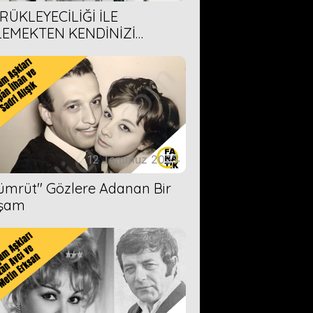
RÜKLEYECİLİĞİ İLE
LEMEKTEN KENDİNİZİ
AMAYACAĞINIZ 6 ANİME DİZİ
ERİMİZ
12 Temmuz 2023
Zümrüt'' Gözlere Adanan Bir
şam