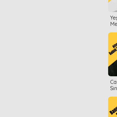
Ye
Me
Ca
Si