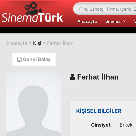
Anasayfa
Sinema
Anasayfa
Kişi
Ferhat İlhan
Genel Bakış
Ferhat İlhan
KİŞİSEL BİLGİLER
Cinsiyet
Erkek