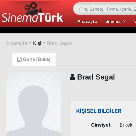
Anasayfa
Sinema
Anasayfa
Kişi
Brad Segal
Genel Bakış
Brad Segal
KİŞİSEL BİLGİLER
Cinsiyet
Erkek