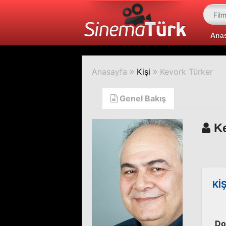
Ana
Anasayfa
Kişi
Kevork Türker
Genel Bakış
Ke
Kİ
Do