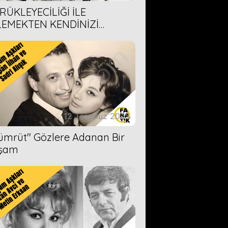
RÜKLEYECİLİĞİ İLE
LEMEKTEN KENDİNİZİ
AMAYACAĞINIZ 6 ANİME DİZİ
ERİMİZ
12 Temmuz 2023
Zümrüt'' Gözlere Adanan Bir
şam