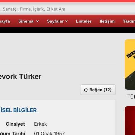
sayfa
Sinema
Sayfalar
Listeler
İletişim
Yardı
vork Türker
Beğen
(12)
Tü
ŞİSEL BİLGİLER
Cinsiyet
Erkek
ğum Tarihi
01 Ocak 1957