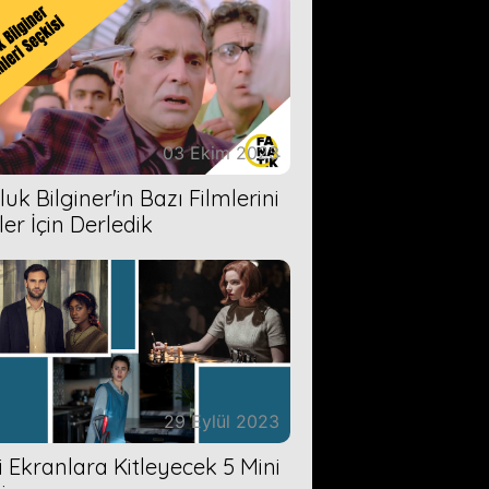
03 Ekim 2023
uk Bilginer'in Bazı Filmlerini
ler İçin Derledik
29 Eylül 2023
zi Ekranlara Kitleyecek 5 Mini