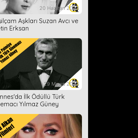
20 Haziran 2023
şilçam Aşkları Suzan Avcı ve
tin Erksan
29 Mayıs 2023
nnes'da İlk Ödüllü Türk
nemacı Yılmaz Güney