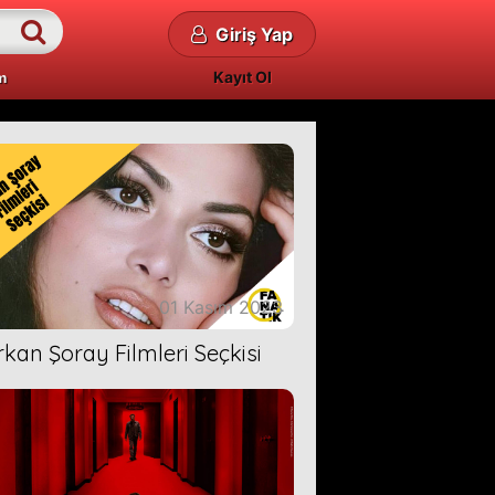
Giriş Yap
Kayıt Ol
m
01 Kasım 2023
rkan Şoray Filmleri Seçkisi