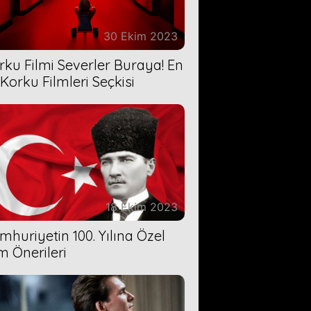
30 Ekim 2023
rku Filmi Severler Buraya! En
 Korku Filmleri Seçkisi
18 Ekim 2023
mhuriyetin 100. Yılına Özel
lm Önerileri