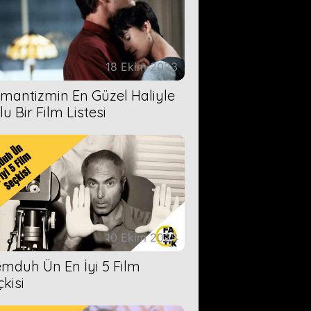
18 Ekim 2023
mantizmin En Güzel Haliyle
u Bir Film Listesi
10 Ekim 2023
mduh Ün En İyi 5 Film
çkisi