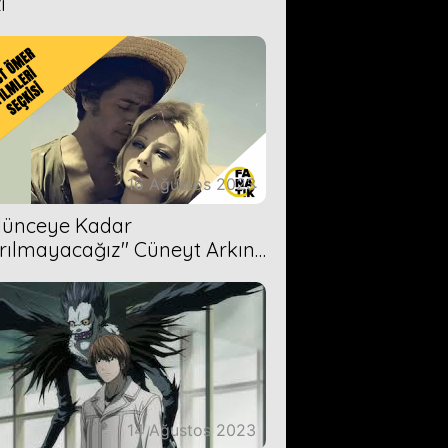
i
16 Ağustos 2023
Ölünceye Kadar
rılmayacağız'' Cüneyt Arkın-
ül Işıl
14 Ağustos 2023