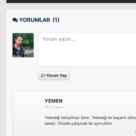
Sinema Filmi
Saç
Sinema Filmi
YORUMLAR
(1)
The Etnography of a Dig
Devir
Sinema Filmi
Gölgeler ve Suretler
Sinema Filmi
Yorum Yap
Sweet of Orient
YEMEN
15 yıl önce
Sinema Filmi
Yeteneği tartışılmaz birisi. Yeteneği ile başarılı ol
tanesi. Onunla çalışmak bir ayrıcılıktır.