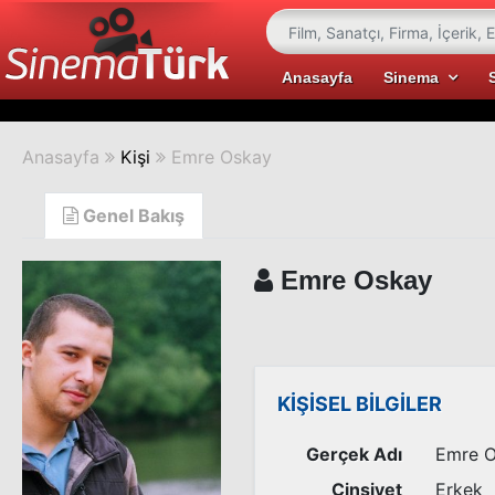
Anasayfa
Sinema
Anasayfa
Kişi
Emre Oskay
Genel Bakış
Emre Oskay
KİŞİSEL BİLGİLER
Gerçek Adı
Emre 
Cinsiyet
Erkek