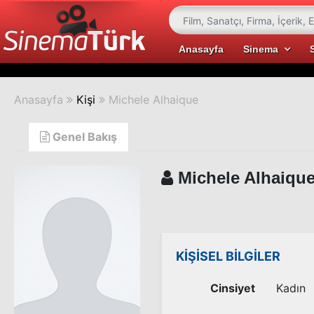
Anasayfa
Sinema
Anasayfa
Kişi
Michele Alhaique
Genel Bakış
Michele Alhaiqu
KİŞİSEL BİLGİLER
Cinsiyet
Kadın