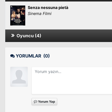
Senza nessuna pietà
Sinema Filmi
Oyuncu (4)
Benvenuto Presidente!
Sinema Filmi
YORUMLAR
(0)
What a Beautiful Day
Sinema Filmi
Yorum Yap
Qualche Nuvola
Sinema Filmi