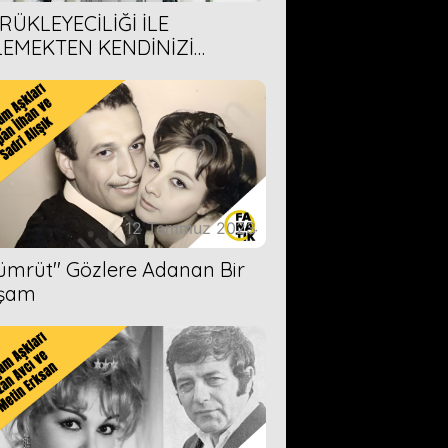
RÜKLEYECİLİĞİ İLE
LEMEKTEN KENDİNİZİ
AMAYACAĞINIZ 6 ANİME DİZİ
ERİMİZ
12 Temmuz 2023
Zümrüt'' Gözlere Adanan Bir
şam