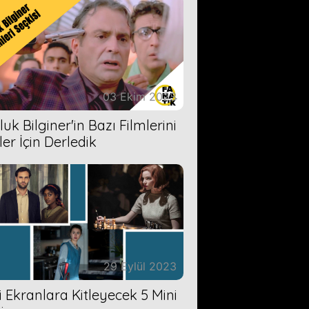
03 Ekim 2023
uk Bilginer'in Bazı Filmlerini
ler İçin Derledik
29 Eylül 2023
zi Ekranlara Kitleyecek 5 Mini