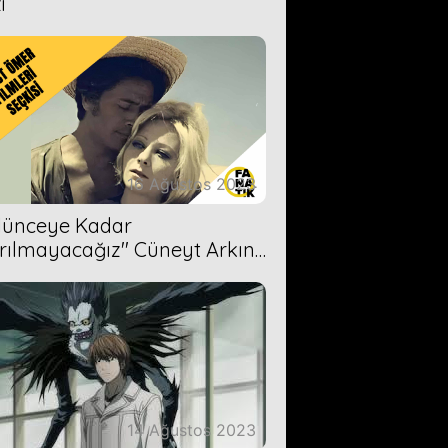
i
16 Ağustos 2023
Ölünceye Kadar
rılmayacağız'' Cüneyt Arkın-
ül Işıl
14 Ağustos 2023