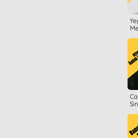
Ye
Me
Ca
Si