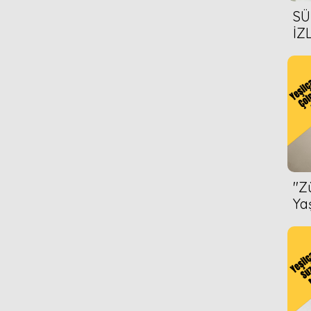
SÜ
İZ
AL
ÖN
''
Ya