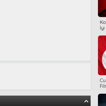
Ko
İyi
Cu
Fi