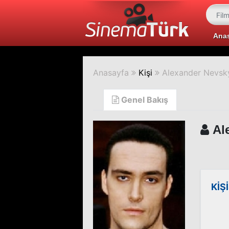
Ana
Anasayfa
Kişi
Alexander Nevsk
Genel Bakış
Al
KİŞ