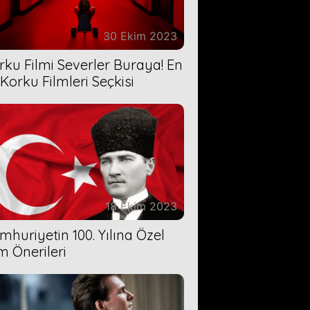
30 Ekim 2023
rku Filmi Severler Buraya! En
 Korku Filmleri Seçkisi
18 Ekim 2023
mhuriyetin 100. Yılına Özel
lm Önerileri