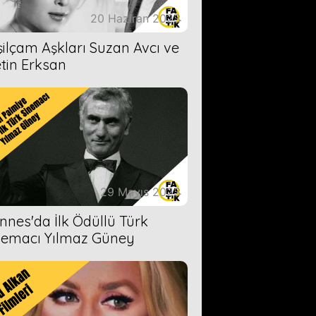
20 Haziran 2023
şilçam Aşkları Suzan Avcı ve
tin Erksan
29 Mayıs 2023
nnes'da İlk Ödüllü Türk
nemacı Yılmaz Güney