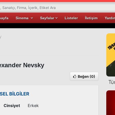
sayfa
Sinema
Sayfalar
Listeler
İletişim
Yardı
y
exander Nevsky
Beğen
(0)
Tü
İSEL BİLGİLER
Cinsiyet
Erkek