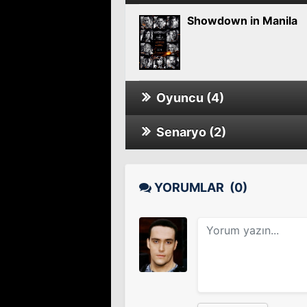
Showdown in Manila
Oyuncu (4)
Senaryo (2)
Showdown in Manila
Treasure Raiders
YORUMLAR
(0)
Başka Bir Yerde
Sinema Filmi
Moscow Heat
Treasure Raiders