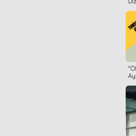
Diz
''
Ay
Bet