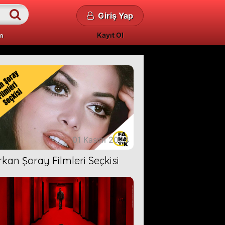
Giriş Yap
Kayıt Ol
m
01 Kasım 2023
rkan Şoray Filmleri Seçkisi