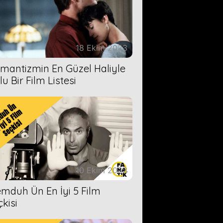
18 Ekim 2023
mantizmin En Güzel Haliyle
u Bir Film Listesi
10 Ekim 2023
mduh Ün En İyi 5 Film
çkisi