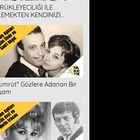
RÜKLEYECİLİĞİ İLE
LEMEKTEN KENDİNİZİ
AMAYACAĞINIZ 6 ANİME DİZİ
ERİMİZ
12 Temmuz 2023
Zümrüt'' Gözlere Adanan Bir
şam