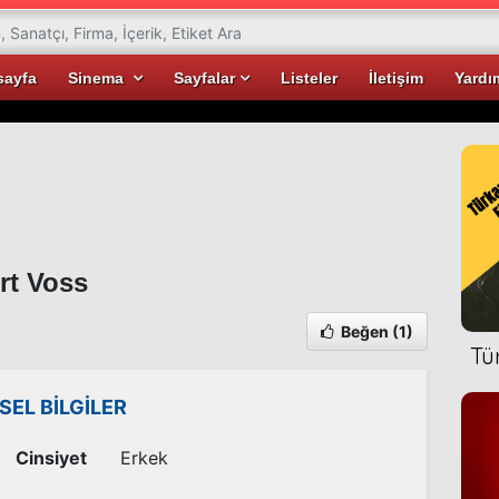
sayfa
Sinema
Sayfalar
Listeler
İletişim
Yardı
rt Voss
Beğen
(1)
Tü
İSEL BİLGİLER
Cinsiyet
Erkek