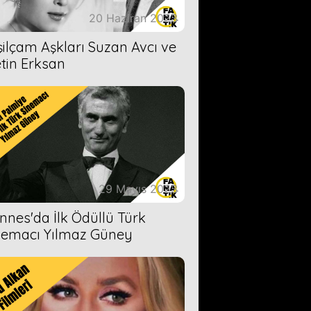
20 Haziran 2023
şilçam Aşkları Suzan Avcı ve
tin Erksan
29 Mayıs 2023
nnes'da İlk Ödüllü Türk
nemacı Yılmaz Güney