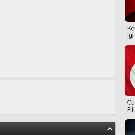
Ko
İyi
Cu
Fi