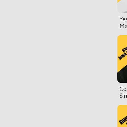
Ye
Me
Ca
Si