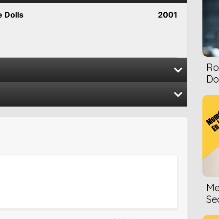
 Dolls
2001
Ro
Dol
 Dolls
2001
1993
Seduction
1997
Me
Se
1997