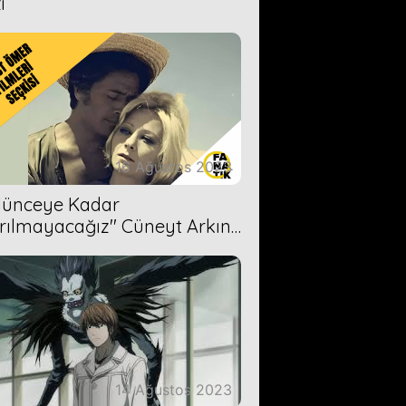
i
16 Ağustos 2023
Ölünceye Kadar
rılmayacağız'' Cüneyt Arkın-
ül Işıl
14 Ağustos 2023