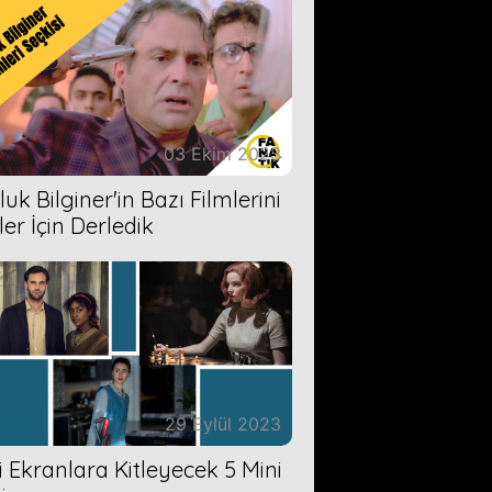
03 Ekim 2023
uk Bilginer'in Bazı Filmlerini
ler İçin Derledik
29 Eylül 2023
zi Ekranlara Kitleyecek 5 Mini