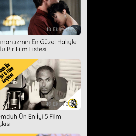
18 Ekim 2023
mantizmin En Güzel Haliyle
u Bir Film Listesi
10 Ekim 2023
mduh Ün En İyi 5 Film
çkisi