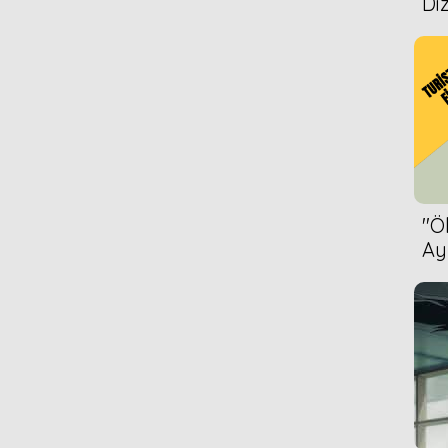
Diz
''
Ay
Bet