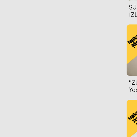
SÜ
İZ
AL
ÖN
''
Ya