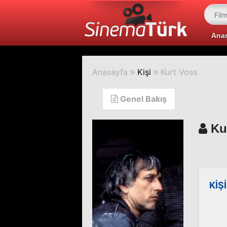
Ana
Anasayfa
Kişi
Kurt Voss
Genel Bakış
Ku
KİŞ