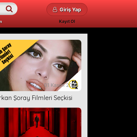
Giriş Yap
Kayıt Ol
m
01 Kasım 2023
rkan Şoray Filmleri Seçkisi