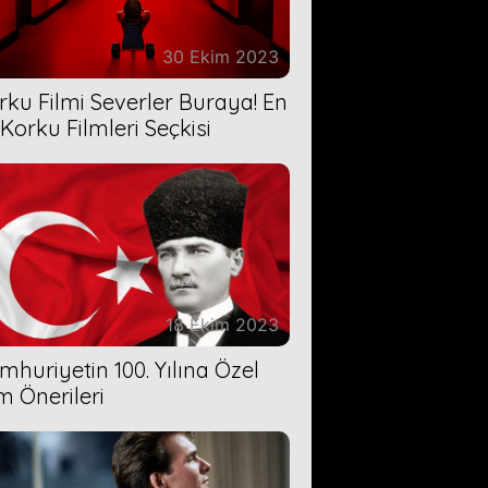
30 Ekim 2023
rku Filmi Severler Buraya! En
 Korku Filmleri Seçkisi
18 Ekim 2023
mhuriyetin 100. Yılına Özel
lm Önerileri