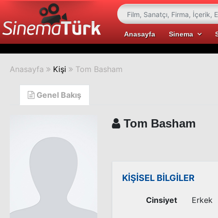
Anasayfa
Sinema
Anasayfa
Kişi
Tom Basham
Genel Bakış
Tom Basham
KİŞİSEL BİLGİLER
Cinsiyet
Erkek