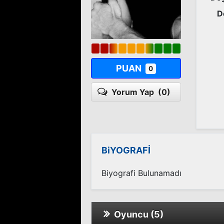
D
PUAN
0
Yorum Yap
(0)
BiYOGRAFİ
Biyografi Bulunamadı
Oyuncu (5)