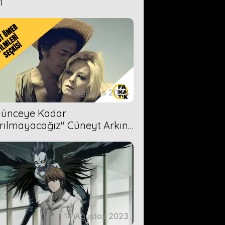
i
16 Ağustos 2023
Ölünceye Kadar
rılmayacağız'' Cüneyt Arkın-
ül Işıl
14 Ağustos 2023