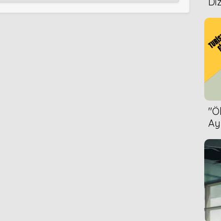
Diz
''
Ay
Bet