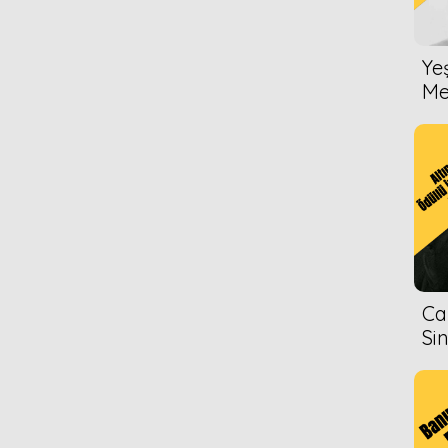
Ye
Me
Ca
Si