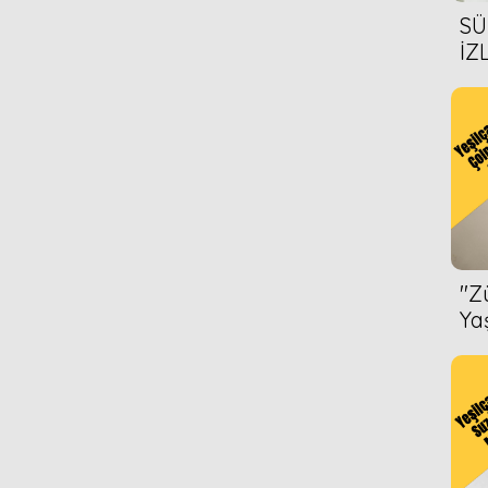
SÜ
İZ
AL
ÖN
''
Ya