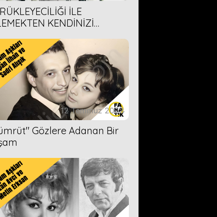
RÜKLEYECİLİĞİ İLE
LEMEKTEN KENDİNİZİ
AMAYACAĞINIZ 6 ANİME DİZİ
ERİMİZ
12 Temmuz 2023
Zümrüt'' Gözlere Adanan Bir
şam