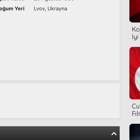
oğum Yeri
Lvov, Ukrayna
Ko
İyi
Cu
Fi