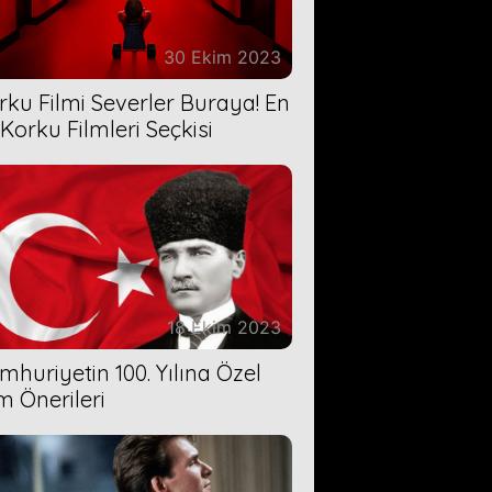
30 Ekim 2023
rku Filmi Severler Buraya! En
 Korku Filmleri Seçkisi
18 Ekim 2023
mhuriyetin 100. Yılına Özel
lm Önerileri