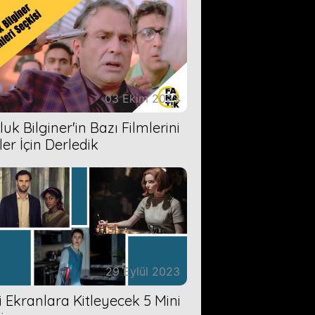
03 Ekim 2023
uk Bilginer'in Bazı Filmlerini
ler İçin Derledik
29 Eylül 2023
zi Ekranlara Kitleyecek 5 Mini