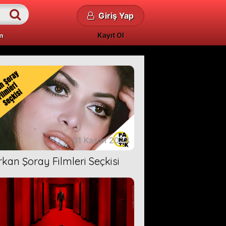
Giriş Yap
Kayıt Ol
m
01 Kasım 2023
rkan Şoray Filmleri Seçkisi