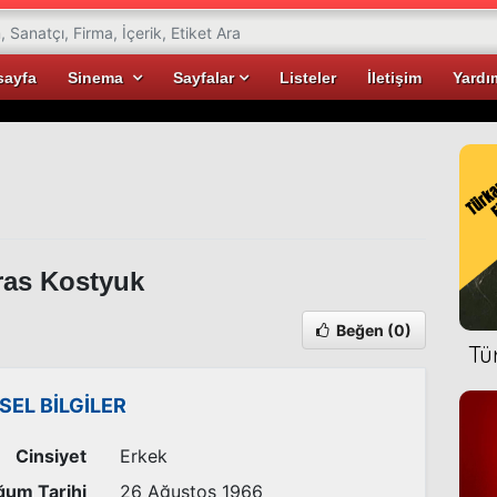
sayfa
Sinema
Sayfalar
Listeler
İletişim
Yardı
as Kostyuk
Beğen
(0)
Tü
İSEL BİLGİLER
Cinsiyet
Erkek
um Tarihi
26 Ağustos 1966