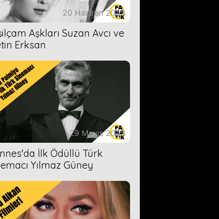
20 Haziran 2023
şilçam Aşkları Suzan Avcı ve
tin Erksan
29 Mayıs 2023
nnes'da İlk Ödüllü Türk
nemacı Yılmaz Güney