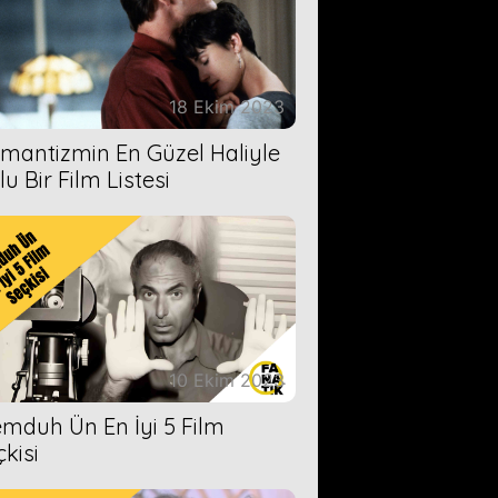
18 Ekim 2023
mantizmin En Güzel Haliyle
u Bir Film Listesi
10 Ekim 2023
mduh Ün En İyi 5 Film
çkisi