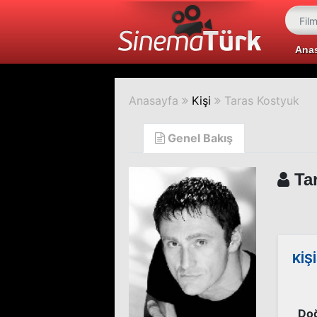
Ana
Anasayfa
Kişi
Taras Kostyuk
Genel Bakış
Tar
KİŞ
Doğ