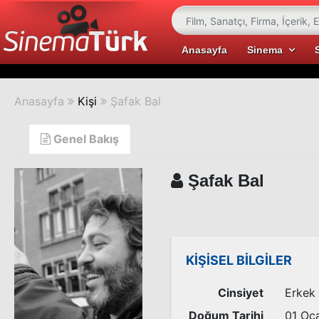
Anasayfa
Sinema
Anasayfa
Kişi
Şafak Bal
Genel Bakış
Şafak Bal
KİŞİSEL BİLGİLER
Cinsiyet
Erkek
Doğum Tarihi
01 Oc