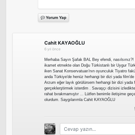
Yorum Yap
Haziran Gecesi
Tv Dizisi
Cahit KAYAOĞLU
6 yıl önce
24 Saat
Merhaba Sayın Şafak BAL Bey efendi, nasılsınız?! 
Tv Dizisi
ikamet etmekte olan Doğu Türkistanlı bir Uygur Tür
iken Sanat Konservatuarı'nın oyunculuk Tiyatro fa
anda Türkiye'de henüz herhangi bir dizi yada film'd
Arzum eğer layık görülürsem herhangi bir dizi yad
Çemberimde Gül Oya
gerçeklerştirmek isterdim . Savaşçı dizisini izledi
rahat bırakmamıştır ... Lütfen benimle iletişime g
Tv Dizisi
olurdum. Saygılarımla Cahit KAYAOĞLU
Mustafa Hakkında Herşey
Sinema Filmi