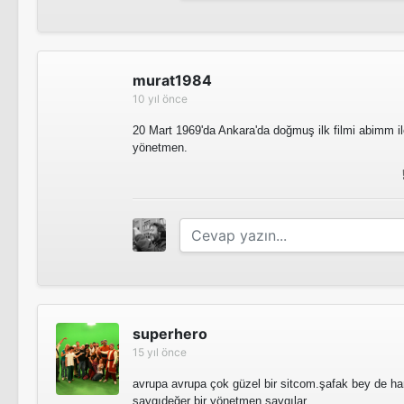
Şarkılar Seni Söyler
murat1984
Tv Dizisi
10 yıl önce
20 Mart 1969'da Ankara'da doğmuş ilk filmi abimm il
yönetmen.
Ölümsüz Aşk
Tv Dizisi
Asmalı Konak
Tv Dizisi
superhero
15 yıl önce
Kazık
Kısa Film
avrupa avrupa çok güzel bir sitcom.şafak bey de har
saygıdeğer bir yönetmen.saygılar.