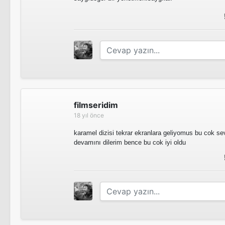
90-60-90
Tv Dizisi
Evdeki Yabancı
Tv Dizisi
filmseridim
18 yıl önce
karamel dizisi tekrar ekranlara geliyomus bu cok sevi
devamını dilerim bence bu cok iyi oldu
Can Dostum
Tv Filmi
Yasemince
Tv Dizisi