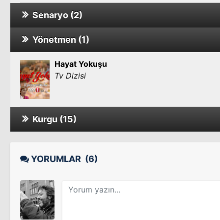
Senaryo (2)
Yönetmen (1)
Son Veda
Hayat Yokuşu
Tv Dizisi
Mahsusa Trablus
Kurgu (15)
Abimm
Sinema Filmi
YORUMLAR
(6)
Hayalet
Tv Dizisi