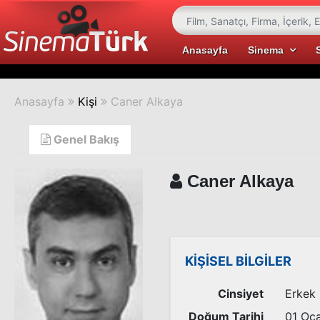
Anasayfa
Sinema
Anasayfa
Kişi
Caner Alkaya
Genel Bakış
Caner Alkaya
KİŞİSEL BİLGİLER
Cinsiyet
Erkek
Doğum Tarihi
01 Oc