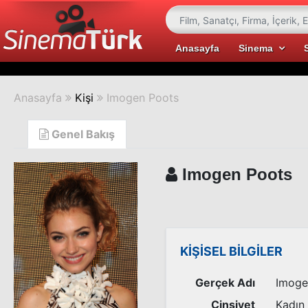
Anasayfa
Sinema
Anasayfa
Kişi
Imogen Poots
Genel Bakış
Imogen Poots
KİŞİSEL BİLGİLER
Gerçek Adı
Imoge
Cinsiyet
Kadın