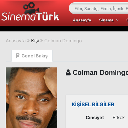
Anasayfa
Sinema
Anasayfa
Kişi
Colman Domingo
Genel Bakış
Colman Doming
KİŞİSEL BİLGİLER
Cinsiyet
Erkek