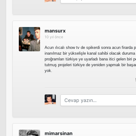
Survivor Türkiye 2012 - Ünlüler/Gönüllüler
mansurx
10 yıl önce
Acun ılıcalı show tv de spikerdi sonra acun firarda 
inanılmaz bir yükselişle kanal sahibi olacak duruma
Survivor Türkiye 2011 - Ünlüler/Gönüllüler
proğramları türkiye ye uyarladı bana itici gelen biri
tutmuş projeleri türkiye de yeniden yapmak bir başarı
yok.
mimarsinan