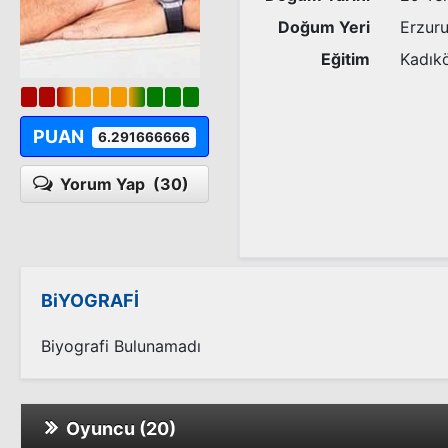
Doğum Yeri
Erzur
Eğitim
Kadıkö
PUAN
6.291666666
Yorum Yap
(30)
BiYOGRAFİ
Biyografi Bulunamadı
Oyuncu (20)