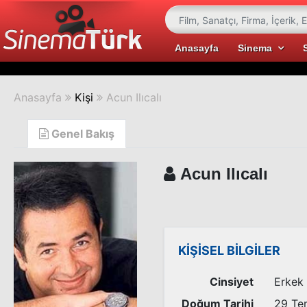
Anasayfa
Sinema
Anasayfa
Kişi
Acun Ilıcalı
Genel Bakış
Acun Ilıcalı
KİŞİSEL BİLGİLER
Cinsiyet
Erkek
Doğum Tarihi
29 Te