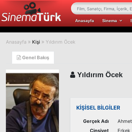
Anasayfa
Sinema
Anasayfa
Kişi
Yıldırım Öcek
Genel Bakış
Yıldırım Öcek
KİŞİSEL BİLGİLER
Gerçek Adı
Ahmet 
Cinsiyet
Erkek