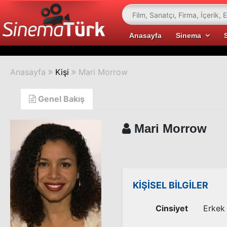
Anasayfa
Sinema
Anasayfa
Kişi
Mari Morrow
Genel Bakış
Mari Morrow
KİŞİSEL BİLGİLER
Cinsiyet
Erkek