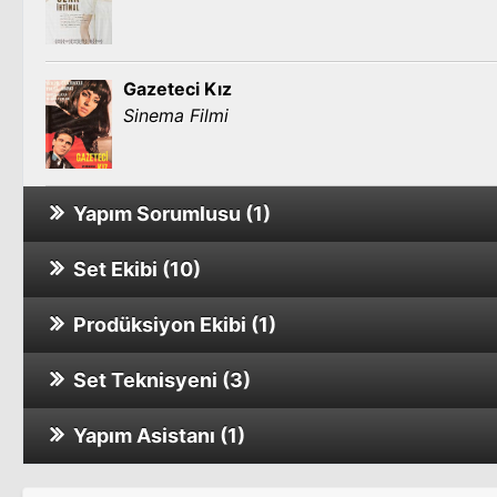
Gazeteci Kız
Sinema Filmi
Yapım Sorumlusu (1)
Set Ekibi (10)
Ayrı Dünyalar
Tv Dizisi
Prodüksiyon Ekibi (1)
Ziyaretçi
Sinema Filmi
Set Teknisyeni (3)
Ah Bir Çocuk Olsaydım
Sinema Filmi
Yapım Asistanı (1)
Ziyaret
Beni Bende Bitirdiler
Sinema Filmi
Sinema Filmi
Doruk