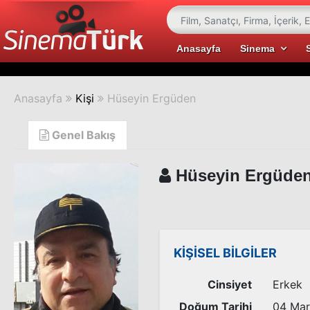
Anasayfa
Sinema
Anasayfa
Kişi
Hüseyin Ergüden
Genel Bakış
Hüseyin Ergüde
KİŞİSEL BİLGİLER
Cinsiyet
Erkek
Doğum Tarihi
04 Mar