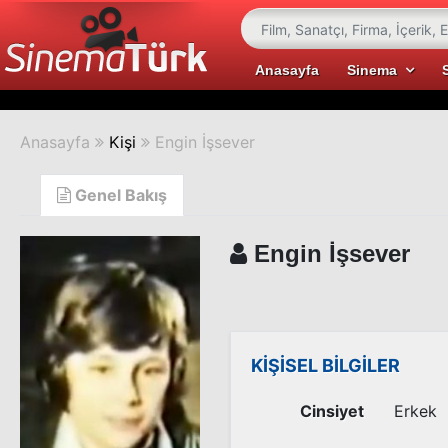
Anasayfa
Sinema
Anasayfa
Kişi
Engin İşsever
Genel Bakış
Engin İşsever
KİŞİSEL BİLGİLER
Cinsiyet
Erkek