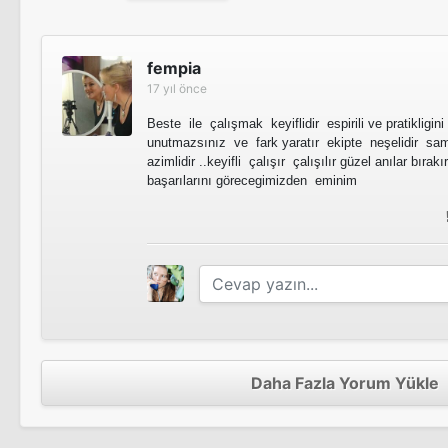
Hayat Devam Ediyor 1. Sezon
Tv Dizisi
Kaçak 1. Sezon
fempia
17 yıl önce
Tv Dizisi
Tek Türkiye 4. Sezon
Beste ile çalışmak keyiflidir espirili ve pratiklig
Tv Dizisi
unutmazsınız ve fark yaratır ekipte neşelidir sa
azimlidir ..keyifli çalışır çalışılır güzel anılar bıra
Bir Aşk Hikayesi
başarılarını görecegimizden eminim
Tv Dizisi
Tek Türkiye 3. Sezon
Tv Dizisi
Komik Bir Aşk Hikayesi
Sinema Filmi
Tek Türkiye 2. Sezon
Tv Dizisi
Daha Fazla Yorum Yükle
Kavşak
Sinema Filmi