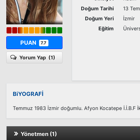
Doğum Tarihi
13 Te
Doğum Yeri
İzmir
Eğitim
Ünivers
PUAN
7.7
Yorum Yap
(1)
BiYOGRAFİ
Temmuz 1983 İzmir doğumlu. Afyon Kocatepe İ.İ.B.F İ
Yönetmen (1)