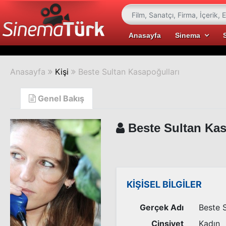
Anasayfa
Sinema
Anasayfa
Kişi
Beste Sultan Kasapoğulları
Genel Bakış
Beste Sultan Kas
KİŞİSEL BİLGİLER
Gerçek Adı
Beste S
Cinsiyet
Kadın