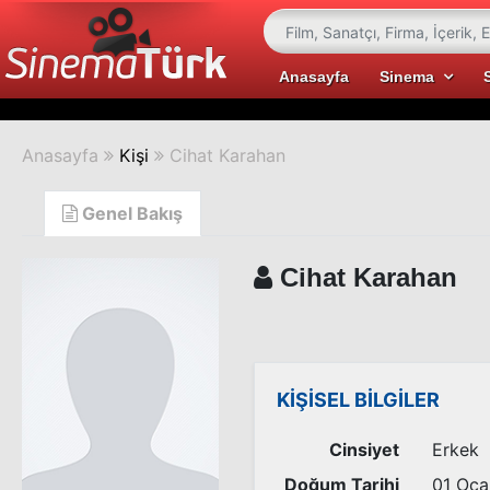
Anasayfa
Sinema
Anasayfa
Kişi
Cihat Karahan
Genel Bakış
Cihat Karahan
KİŞİSEL BİLGİLER
Cinsiyet
Erkek
Doğum Tarihi
01 Oca