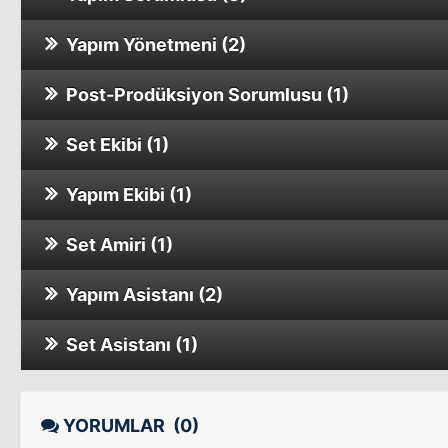
Yapım Yönetmeni (2)
Yaşarken Ölmek
Sinema Filmi
Post-Prodüksiyon Sorumlusu (1)
Acıların Kadını
Sinema Filmi
Set Ekibi (1)
Tadına Bakarım
Ya Benimsin Ya Toprağın
Sinema Filmi
Sinema Filmi
Yapım Ekibi (1)
Beş Atış Yirmibeş
O Kadınlardan Biri
Sinema Filmi
Set Amiri (1)
Beş Atış Yirmibeş
Kaderi Zorlama
Sinema Filmi
Yapım Asistanı (2)
Vurma Zalim Vurma
Sinema Filmi
Set Asistanı (1)
Sahtekar
Sinema Filmi
Dönme Bana Sevgilim
Sinema Filmi
YORUMLAR
(0)