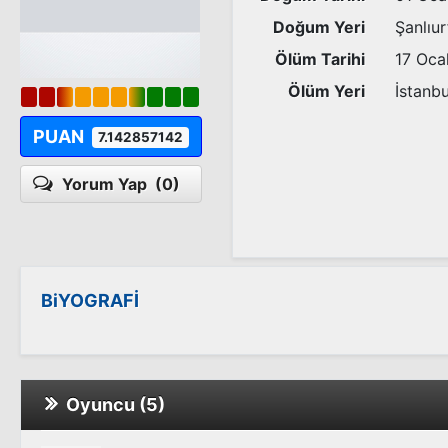
Doğum Yeri
Şanlıur
Ölüm Tarihi
17 Oca
Ölüm Yeri
İstanbu
PUAN
7.142857142
Yorum Yap
(0)
BiYOGRAFİ
Oyuncu (5)